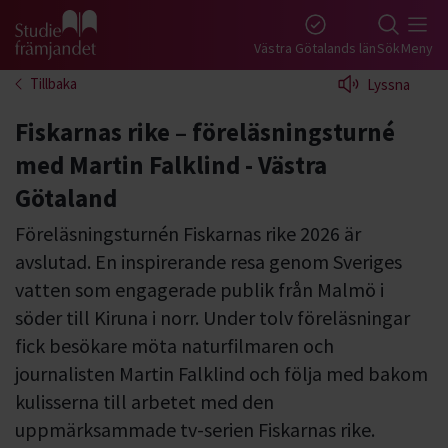
Gå till studiefrämjandets startsida
Västra Götalands län
Sök
Meny
Tillbaka
Lyssna
Fiskarnas rike – föreläsningsturné
med Martin Falklind - Västra
Götaland
Föreläsningsturnén Fiskarnas rike 2026 är
avslutad. En inspirerande resa genom Sveriges
vatten som engagerade publik från Malmö i
söder till Kiruna i norr. Under tolv föreläsningar
fick besökare möta naturfilmaren och
journalisten Martin Falklind och följa med bakom
kulisserna till arbetet med den
uppmärksammade tv-serien Fiskarnas rike.