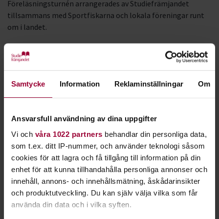
Föreläsningsturnén arrangerades av Studiefrämjandet
tillsammans med Sportfiskarna och lokala föreningar runt
om i landet.
Under januari och februari 2026 besökte Martin Falklind
bland annat:
Visby
Samtycke
Information
Reklaminställningar
Om
Stockholm
Umeå
Ansvarsfull användning av dina uppgifter
Kiruna
Vi och
våra 1022 partners
behandlar din personliga data,
Gällivare
som t.ex. ditt IP-nummer, och använder teknologi såsom
Norsjö
cookies för att lagra och få tillgång till information på din
Bispgården
enhet för att kunna tillhandahålla personliga annonser och
innehåll, annons- och innehållsmätning, åskådarinsikter
Bollnäs
och produktutveckling. Du kan själv välja vilka som får
Hällefors
använda din data och i vilka syften.
Malmö