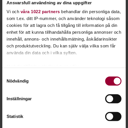
Ansvarsfull användning av dina uppgifter
Vi och
våra 1022 partners
behandlar din personliga data,
som t.ex. ditt IP-nummer, och använder teknologi såsom
cookies för att lagra och få tillgång till information på din
enhet för att kunna tillhandahålla personliga annonser och
innehåll, annons- och innehållsmätning, åskådarinsikter
Starta en studiecirkel!
och produktutveckling. Du kan själv välja vilka som får
använda din data och i vilka syften.
Lär dig tillsammans med andra genom att starta en
studiecirkel hos Studiefrämjandet.
Med din tillåtelse skulle vi även vilja:
Samla in information om din geografiska plats
Samtyckesval
Nödvändig
som kan ha en noggrannhet på upp till flera meter
Läs mer om att starta studiecirkel
Identifiera din enhet genom att aktivt skanna den
för specifika kännetecken (fingeravtryck)
Inställningar
Nästa steg
Ta reda på mer om hur dina personliga uppgifter
behandlas och ställ in dina preferenser i
detaljsektionen
.
Statistik
Du kan ändra eller dra tillbaka ditt samtycke när som
helst från cookie-förklaringen.