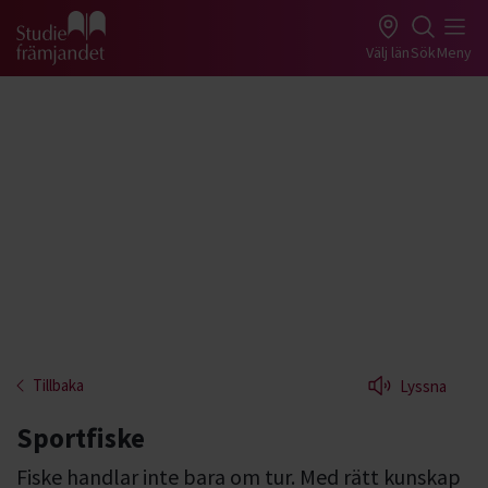
Gå till studiefrämjandets startsida
Välj län
Sök
Meny
Tillbaka
Lyssna
Sportfiske
Fiske handlar inte bara om tur. Med rätt kunskap