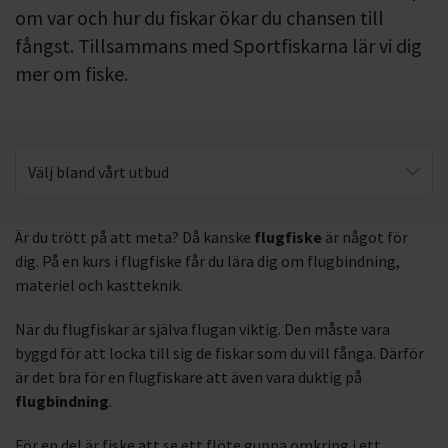
om var och hur du fiskar ökar du chansen till
fångst. Tillsammans med Sportfiskarna lär vi dig
mer om fiske.
Välj bland vårt utbud
Fiskarnas rike
Är du trött på att meta? Då kanske
flugfiske
är något för
dig. På en kurs i flugfiske får du lära dig om flugbindning,
Fisketillsyn
materiel och kastteknik.
När du flugfiskar är själva flugan viktig. Den måste vara
byggd för att locka till sig de fiskar som du vill fånga. Därför
är det bra för en flugfiskare att även vara duktig på
flugbindning
.
För en del är fiske att se ett flöte guppa omkring i ett