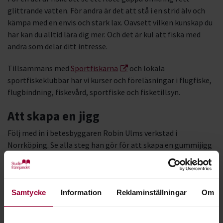
glittrande vatten. För andra är det att stå i en strid älv och
kämpa med en envis och stark lax. Oavsett vilken kunskap du
har kan du alltid lära dig mer. Och det är kul att fiska med
andra som delar ditt intresse.
Tillsammans med
Sportfiskarna
och lokala
sportfiskeklubbar har vi kurser och föreläsningar i flugfiske,
flugbindning, fiskevård, sportfiske och fisketillsyn.
Att skapa en jigg
Följ med in i betesbyggaren Robin Ulms verkstad i
Norrköping. Se alla steg han gör för att skapa en gummijigg
för gäddfiske.
Samtycke
Information
Reklaminställningar
Om