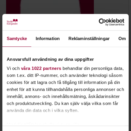
Nils Wingren
Folkbildningsutvecklare Natur, Djur & Miljö
Skicka e-post
Samtycke
Information
Reklaminställningar
Om
08-555 352 18
Ansvarsfull användning av dina uppgifter
Vi och
våra 1022 partners
behandlar din personliga data,
Starta en studiecirkel!
som t.ex. ditt IP-nummer, och använder teknologi såsom
cookies för att lagra och få tillgång till information på din
Lär dig tillsammans med andra genom att starta en
enhet för att kunna tillhandahålla personliga annonser och
studiecirkel hos Studiefrämjandet.
innehåll, annons- och innehållsmätning, åskådarinsikter
och produktutveckling. Du kan själv välja vilka som får
använda din data och i vilka syften.
Läs mer om att starta studiecirkel
Med din tillåtelse skulle vi även vilja: