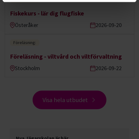
Fiskekurs - lär dig flugfiske
Österåker
2026-09-20
Föreläsning:
Föreläsning - viltvård och viltförvaltning
Stockholm
2026-09-22
Visa hela utbudet
Nya Jägarskolan är här