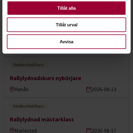
Andra är valbara.
Tillåt alla
Studiecirkel/kurs:
Tillåt urval
Valp/ allmänlydnadskurs
Avvisa
Töreboda
2026-08-05
Studiecirkel/kurs:
Rallylydnadskurs nybörjare
Henån
2026-08-13
Studiecirkel/kurs:
Rallylydnad mästarklass
Mariestad
2026-08-17