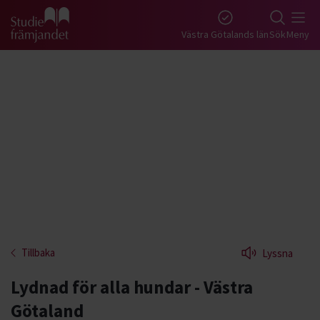
Gå till studiefrämjandets startsida
Västra Götalands län
Sök
Meny
Tillbaka
Lyssna
Lydnad för alla hundar - Västra
Götaland