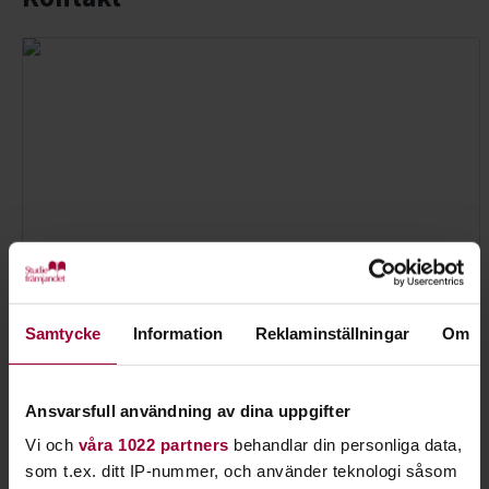
Samtycke
Information
Reklaminställningar
Om
Barbro Wiktorsson
Ansvarsfull användning av dina uppgifter
Folkbildningsutvecklare Djur
Skicka e-post
Vi och
våra 1022 partners
behandlar din personliga data,
072-370 81 67
som t.ex. ditt IP-nummer, och använder teknologi såsom