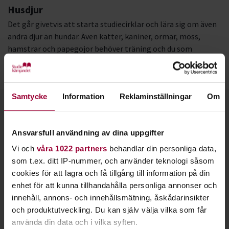
Husdjur
Det går givetvis att starta studiecirklar och lära sig om även
andra djur än hundar. Även katter, kaniner, ormar, möss,
hamstrar och papegojor behöver träning och du som
djurägare kan lära dig mycket om deras liv, hälsa och vilken
mat som passar dem bäst.
Samtycke
Information
Reklaminställningar
Om
Kontakt
Ansvarsfull användning av dina uppgifter
Vi och
våra 1022 partners
behandlar din personliga data,
som t.ex. ditt IP-nummer, och använder teknologi såsom
cookies för att lagra och få tillgång till information på din
enhet för att kunna tillhandahålla personliga annonser och
innehåll, annons- och innehållsmätning, åskådarinsikter
och produktutveckling. Du kan själv välja vilka som får
använda din data och i vilka syften.