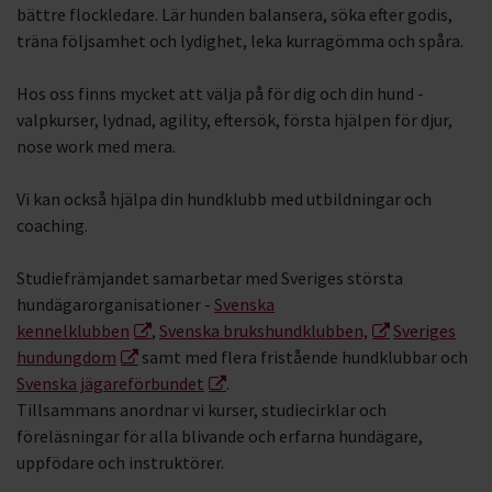
bättre flockledare. Lär hunden balansera, söka efter godis,
Nosarbete
träna följsamhet och lydighet, leka kurragömma och spåra.
Hoopers
Hos oss finns mycket att välja på för dig och din hund -
valpkurser, lydnad, agility, eftersök, första hjälpen för djur,
nose work med mera.
Vi kan också hjälpa din hundklubb med utbildningar och
coaching.
Studiefrämjandet samarbetar med Sveriges största
hundägarorganisationer -
Svenska
kennelklubben
,
Svenska brukshundklubben,
Sveriges
hundungdom
samt med flera fristående hundklubbar och
Svenska jägareförbundet
.
Tillsammans anordnar vi kurser, studiecirklar och
föreläsningar för alla blivande och erfarna hundägare,
uppfödare och instruktörer.