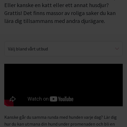
Eller kanske en katt eller ett annat husdjur?
Grattis! Det finns massor av roliga saker du kan
lära dig tillsammans med andra djurägare.
Välj bland vårt utbud
Lydnad
Agility
Valpkunskap
Eftersök & viltspår
Första hjälpen för djur
Kanske går du samma runda med hunden varje dag? Lär dig
Hjälp för hundklubbar
hur du kan utmana din hund under promenaden och bli en