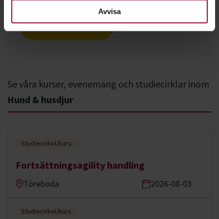
Avvisa
Nästa steg
Se våra kurser, evenemang och studiecirklar inom
Hund & husdjur
Studiecirkel/kurs:
Fortsättningsagility handling
Töreboda
2026-08-03
Studiecirkel/kurs: