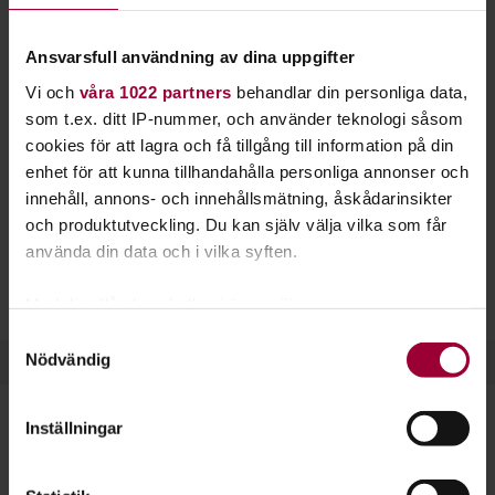
multimedia. Lär dig också mer om pressetik och
hur du marknadsför ditt multimediaprojekt.
Ansvarsfull användning av dina uppgifter
Vi och
våra 1022 partners
behandlar din personliga data,
Podcasts
, eller poddradio, har blivit ett allt vanligare och
som t.ex. ditt IP-nummer, och använder teknologi såsom
mer populärt medium de senaste tio åren. Idag kan nästan
cookies för att lagra och få tillgång till information på din
vem som helst starta en podcast och dela sina ljudfiler på
enhet för att kunna tillhandahålla personliga annonser och
nätet. Vi hjälper dig igång!
innehåll, annons- och innehållsmätning, åskådarinsikter
Hos oss finns flera möjligheter för dig som är intresserad av
och produktutveckling. Du kan själv välja vilka som får
poddradio eller annan media. Du kan lära dig mer om
använda din data och i vilka syften.
pressfrihet, uttryck och retorik. Vi kan också hjälpa dig med
lokaler och inspelningsteknik.
Med din tillåtelse skulle vi även vilja:
Samla in information om din geografiska plats
Samtyckesval
Nödvändig
som kan ha en noggrannhet på upp till flera meter
Identifiera din enhet genom att aktivt skanna den
för specifika kännetecken (fingeravtryck)
Inställningar
Ta reda på mer om hur dina personliga uppgifter
Dela:
Facebook
LinkedIn
E-mail
behandlas och ställ in dina preferenser i
detaljsektionen
.