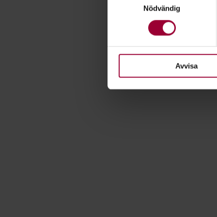
Nödvändig
Ta reda på mer om hur dina pe
eller dra tillbaka ditt samtyc
För att du ska få en så bra 
nödvändiga för att webbplats
Avvisa