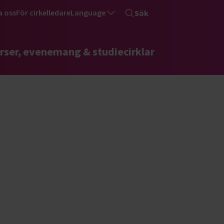
a oss
För cirkelledare
Language
Sök
rser, evenemang & studiecirklar