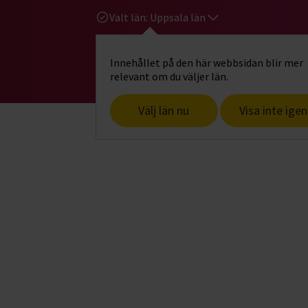
Valt län:
Uppsala län
Innehållet på den här webbsidan blir mer
Hi
Gå till studiefrämjandets startsid
relevant om du väljer län.
Välj län nu
Visa inte igen