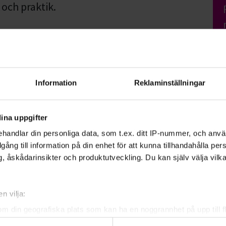
 och praktik.
ion, distribution och konsumtion gör idag
 Men ju mer kunskap du har, desto bättre
tionerna.
Information
Reklaminställningar
ina uppgifter
handlar din personliga data, som t.ex. ditt IP-nummer, och anv
illgång till information på din enhet för att kunna tillhandahålla pe
, åskådarinsikter och produktutveckling. Du kan själv välja vilk
n vilja:
om din geografiska plats som kan ha en noggrannhet på upp till f
genom att aktivt skanna den för specifika kännetecken (fingeravt