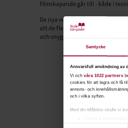
filmskapande går till - både i teori
De nya verktygen för filmprodukt
att de flesta kan producera film.
och snyggare blir givetvis produk
Samtycke
Ansvarsfull användning av d
Vi och
våra 1022 partners
be
cookies för att lagra och få t
annons- och innehållsmätning
och i vilka syften.
Med din tillåtelse skulle vi äve
Samla in information 
Samtyckesval
Identifiera din enhet 