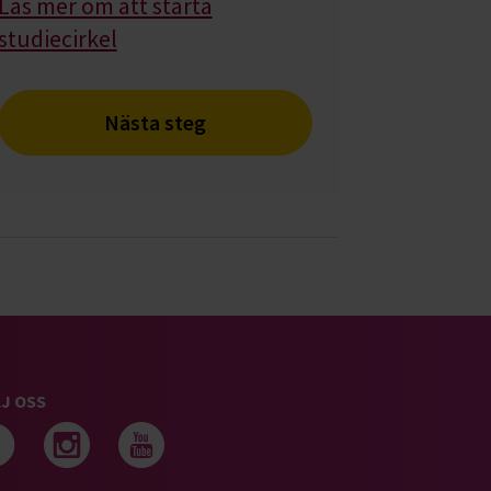
Läs mer om att starta
studiecirkel
Nästa steg
J OSS
Följ oss på facebook
Följ oss på instagram
Följ oss på youtub