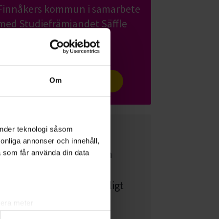
Finnåkers kommun i samarbete
med Studiefrämjandet Säffle
arrangerar månatliga
filmskapanden
Om
Finnåkers film
Möt Alexej Manvelov
änder teknologi såsom
rsonliga annonser och innehåll,
– Det finns ingenting som
a som får använda din data
gett mig så mycket
tillfredställelse rent själsligt
som att vara en del av
lera meter
någonting större, säger
ryck)