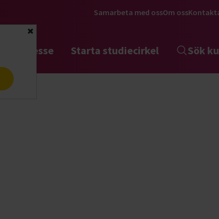
Samarbeta med oss
Om oss
Kontakt
Stäng
tta intresse
Starta studiecirkel
Sök ku
a