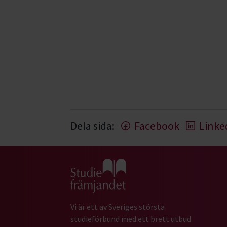
Dela sida:
Facebook
Linke
Gå till studiefrämjandets startsida
Vi är ett av Sveriges största
studieförbund med ett brett utbud