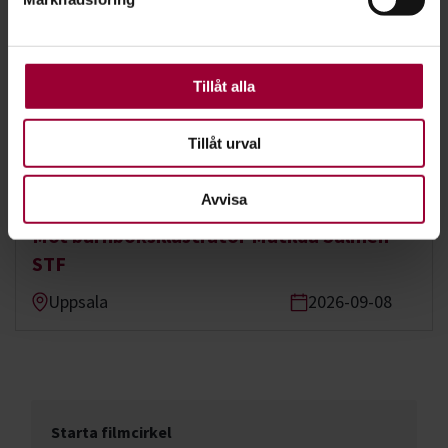
För att du ska få en så bra upplevelse som möjligt
använder vi kakor (cookies) på vår webbplats. Vissa
kakor är nödvändiga för att webbplatsen ska fungera.
Se våra kurser, evenemang och studiecirklar inom
Andra är valbara.
Tillåt alla
Film & foto
Tillåt urval
Föreläsning:
Avvisa
Möt barnboksillustratör Matilda Salmén -
STF
Uppsala
2026-09-08
Starta filmcirkel