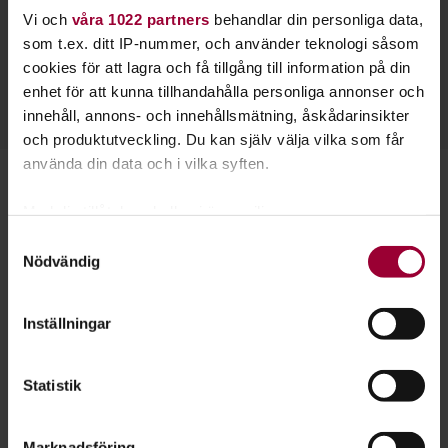
Catarina Lundgren
Vi och
våra 1022 partners
behandlar din personliga data,
som t.ex. ditt IP-nummer, och använder teknologi såsom
Folkbildningsutvecklare Kultur
cookies för att lagra och få tillgång till information på din
Skicka e-post
enhet för att kunna tillhandahålla personliga annonser och
018-19 46 07
Läs mer
innehåll, annons- och innehållsmätning, åskådarinsikter
och produktutveckling. Du kan själv välja vilka som får
använda din data och i vilka syften.
Starta en studiecirkel!
Med din tillåtelse skulle vi även vilja:
Samla in information om din geografiska plats
Lär dig tillsammans med andra genom att starta en
Samtyckesval
Nödvändig
som kan ha en noggrannhet på upp till flera meter
studiecirkel hos Studiefrämjandet.
Identifiera din enhet genom att aktivt skanna den
för specifika kännetecken (fingeravtryck)
Läs mer om att starta studiecirkel
Inställningar
Ta reda på mer om hur dina personliga uppgifter
behandlas och ställ in dina preferenser i
detaljsektionen
.
Statistik
Du kan ändra eller dra tillbaka ditt samtycke när som
Nästa steg
helst från cookie-förklaringen.
Marknadsföring