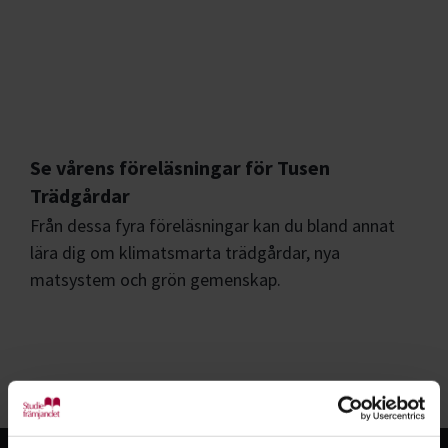
Se vårens föreläsningar för Tusen
Trädgårdar
Från dessa fyra föreläsningar kan du bland annat
lära dig om klimatsmarta trädgårdar, nya
matsystem och grön gemenskap.
Se fler nyheter