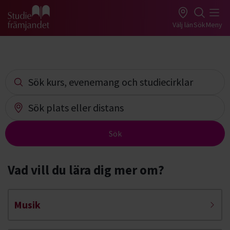
Gå till studiefrämjandets startsida
Välj län
Sök
Meny
Tillsammans kan vi mer
Sök kurs, evenemang studiecirklar
Sök plats eller distans
Sök
Vad vill du lära dig mer om?
Musik