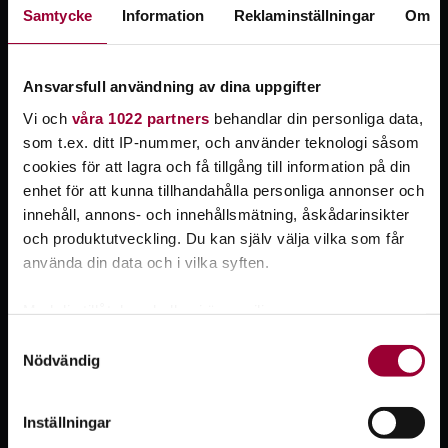
Samtycke
Information
Reklaminställningar
Om
Ansvarsfull användning av dina uppgifter
Vi och
våra 1022 partners
behandlar din personliga data,
som t.ex. ditt IP-nummer, och använder teknologi såsom
cookies för att lagra och få tillgång till information på din
enhet för att kunna tillhandahålla personliga annonser och
innehåll, annons- och innehållsmätning, åskådarinsikter
Valår 2026 – tillsammans för demokratin
och produktutveckling. Du kan själv välja vilka som får
Studiefrämjandet bidrar till folkbildning över hela landet där
använda din data och i vilka syften.
människor får vara med och påverka, tänka fritt och tycka
olika. På webbsidan Valår 2026 samlar vi vårt arbete under
Med din tillåtelse skulle vi även vilja:
valåret som exempelvis evenemang, studieplaner och
Samla in information om din geografiska plats
Samtyckesval
utbildningar. Vi håller oss också uppdaterade om vad andra
Nödvändig
som kan ha en noggrannhet på upp till flera meter
tycker och tänker inom demokratiområdet.
Identifiera din enhet genom att aktivt skanna den
för specifika kännetecken (fingeravtryck)
Inställningar
Ta reda på mer om hur dina personliga uppgifter
Läs mer på sidan Valår 2026