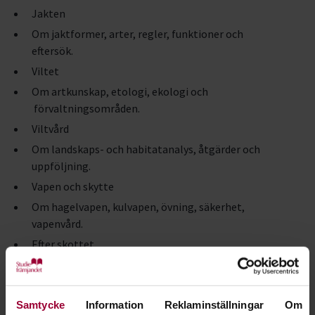
Jakten
Om jaktformer, arter, regler, funktioner och
eftersök.
Viltet
Om artkunskap, etologi, ekologi och
förvaltningsområden.
Viltvård
Om landskaps- och habitatanalys, åtgärder och
uppföljning.
Vapen och skytte
Om hagelvapen, kulvapen, övning, säkerhet,
vapenvård.
Efter skottet
Om vilthantering, besiktning, styckning, förvaring
och hygien.
Jaktens organisation
Samtycke
Information
Reklaminställningar
Om