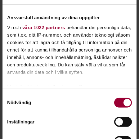
EU, nationellt, samverkan och det allmänna
uppdraget.
Ansvarsfull användning av dina uppgifter
Jaktlagstiftningen
Vi och
våra 1022 partners
behandlar din personliga data,
Skyttepraktik
som t.ex. ditt IP-nummer, och använder teknologi såsom
cookies för att lagra och få tillgång till information på din
Jägarexamensprovet
enhet för att kunna tillhandahålla personliga annonser och
Det är Naturvårdsverket som fastställer kraven för
innehåll, annons- och innehållsmätning, åskådarinsikter
jägarexamen och proven avläggs inför en särskild provledare
och produktutveckling. Du kan själv välja vilka som får
som förordnats av polisen. I varje län finns det ett visst antal
använda din data och i vilka syften.
provbanor. Läser du Jägarskolan hos oss ordnar vi provledare
och tid för uppskjutning.
Med din tillåtelse skulle vi även vilja:
Samla in information om din geografiska plats
Samtyckesval
Provet består både av teori och praktik. Den teoretiska delen
Nödvändig
som kan ha en noggrannhet på upp till flera meter
genomförs digitalt via en app på din mobil eller en
Identifiera din enhet genom att aktivt skanna den
surfplatta. Teoretiska provet består av 70 frågor från
för specifika kännetecken (fingeravtryck)
Inställningar
Jägarskolans alla delar. Du måste ha minst 60 rätta svar för
Ta reda på mer om hur dina personliga uppgifter
att bli godkänd. Det praktiska provet består av tre delprov:
behandlas och ställ in dina preferenser i
detaljsektionen
.