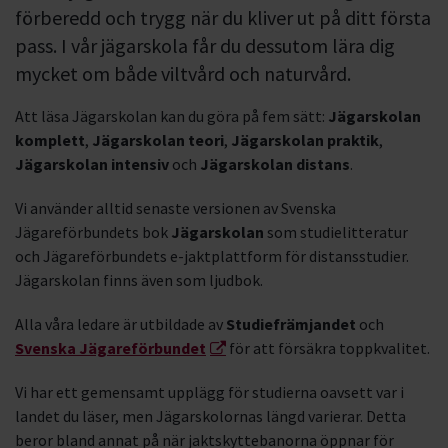
förberedd och trygg när du kliver ut på ditt första
pass. I vår jägarskola får du dessutom lära dig
mycket om både viltvård och naturvård.
Att läsa Jägarskolan kan du göra på fem sätt:
Jägarskolan
komplett
,
Jägarskolan teori
,
Jägarskolan praktik
,
Jägarskolan intensiv
och
Jägarskolan distans
.
Vi använder alltid senaste versionen av Svenska
Jägareförbundets bok
Jägarskolan
som studielitteratur
och Jägareförbundets e-jaktplattform för distansstudier.
Jägarskolan finns även som ljudbok.
Alla våra ledare är utbildade av
Studiefrämjandet
och
Svenska Jägareförbundet
för att försäkra toppkvalitet.
Vi har ett gemensamt upplägg för studierna oavsett var i
landet du läser, men Jägarskolornas längd varierar. Detta
beror bland annat på när jaktskyttebanorna öppnar för