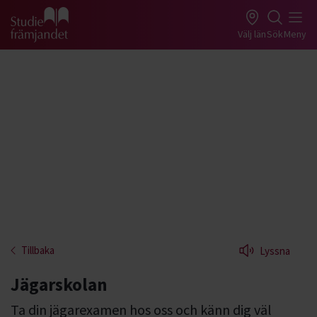
Gå till studiefrämjandets startsida
Välj län
Sök
Meny
Tillbaka
Lyssna
Jägarskolan
Ta din jägarexamen hos oss och känn dig väl