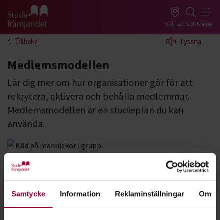
Gå till studiefrämjandets startsida
Välj län
Sök
Meny
Tillbaka
Lyssna
Medlemsmodellen
Lär dig mer om hur organisationer gör för att
rekrytera, aktivera och behålla medlemmar.
Medlemsmodellen är en studieplan du kan
använda.
Ladda ned studieplanen
Medlemsmodellen
Samtycke
Information
Reklaminställningar
Om
Är det dags att tänka nytt i er förening?
Medlemsmodellen
ger verktygen för att utveckla och förnya. Modellen utgår