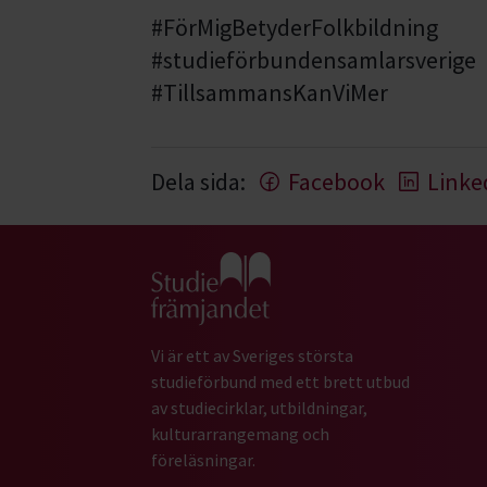
#FörMigBetyderFolkbildning
#studieförbundensamlarsverige
#TillsammansKanViMer
Dela sida:
Facebook
Linke
Gå till studiefrämjandets startsida
Vi är ett av Sveriges största
studieförbund med ett brett utbud
av studiecirklar, utbildningar,
kulturarrangemang och
föreläsningar.