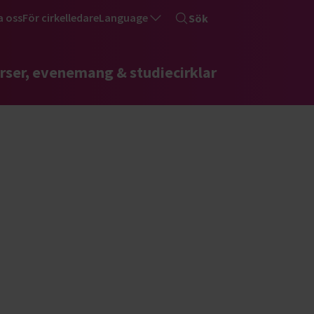
a oss
För cirkelledare
Language
Sök
rser, evenemang & studiecirklar