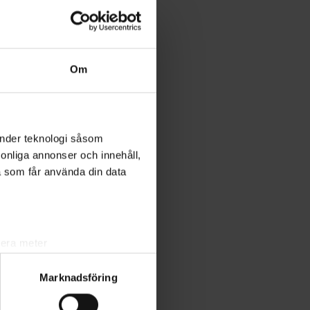
Om
änder teknologi såsom
rsonliga annonser och innehåll,
a som får använda din data
lera meter
ryck)
Marknadsföring
ljsektionen
. Du kan ändra