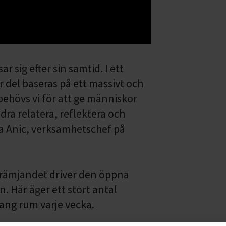
 sig efter sin samtid. I ett
r del baseras på ett massivt och
behövs vi för att ge människor
ra relatera, reflektera och
ka Anic, verksamhetschef på
främjandet driver den öppna
 Här äger ett stort antal
ang rum varje vecka.