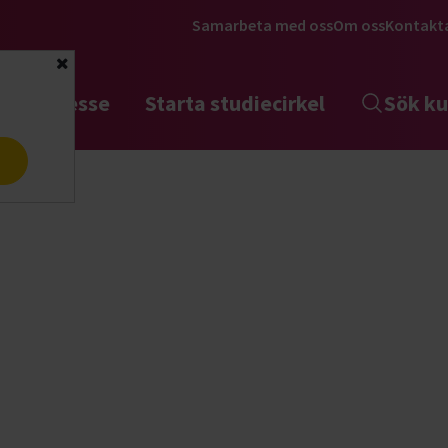
Samarbeta med oss
Om oss
Kontakt
Stäng
tta intresse
Starta studiecirkel
Sök ku
a