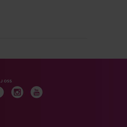
J OSS
Följ oss på facebook
Följ oss på instagram
Följ oss på youtub