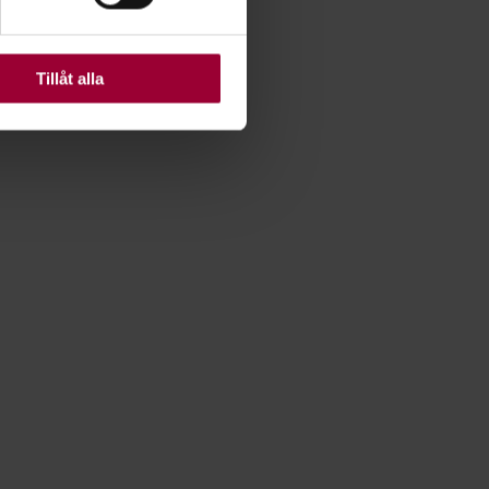
ats. Vissa kakor är
Tillåt alla