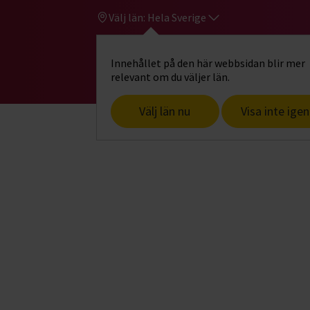
Välj län:
Hela Sverige
Innehållet på den här webbsidan blir mer
Hi
Gå till studiefrämjandets startsid
relevant om du väljer län.
Välj län nu
Visa inte igen