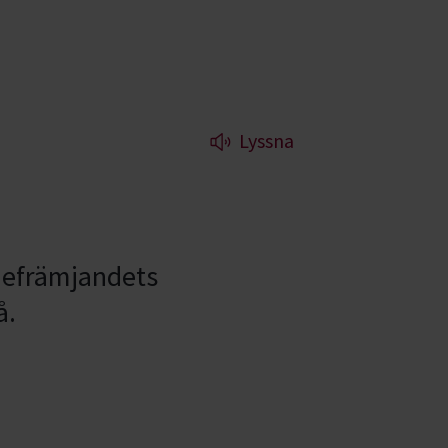
Lyssna
diefrämjandets
å.