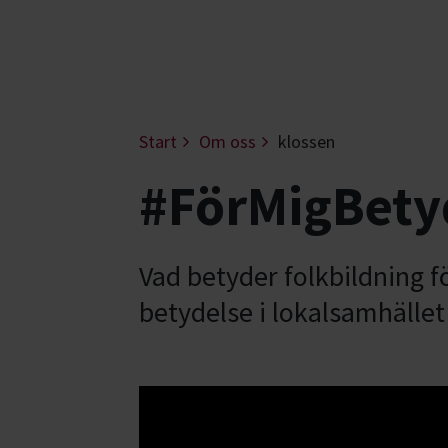
Start
Om oss
klossen
#FörMigBety
Vad betyder folkbildning f
betydelse i lokalsamhälle