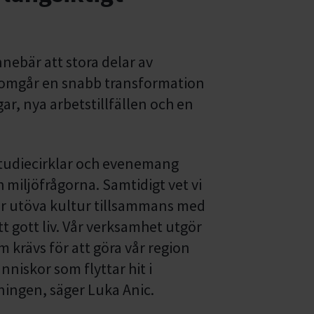
nebär att stora delar av
nomgår en snabb transformation
ar, nya arbetstillfällen och en
v studiecirklar och evenemang
 miljöfrågorna. Samtidigt vet vi
ler utöva kultur tillsammans med
ett gott liv. Vår verksamhet utgör
m krävs för att göra vår region
änniskor som flyttar hit i
ingen, säger Luka Anic.