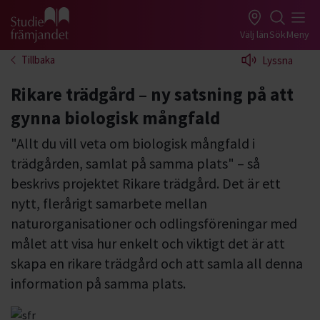
Gå till studiefrämjandets startsida
Välj län
Sök
Meny
Tillbaka
Lyssna
Rikare trädgård – ny satsning på att
gynna biologisk mångfald
"Allt du vill veta om biologisk mångfald i
trädgården, samlat på samma plats" – så
beskrivs projektet Rikare trädgård. Det är ett
nytt, flerårigt samarbete mellan
naturorganisationer och odlingsföreningar med
målet att visa hur enkelt och viktigt det är att
skapa en rikare trädgård och att samla all denna
information på samma plats.