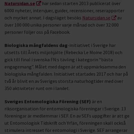
Natursidan.se
har sedan starten 2013 publicerat över
6000 nyheter, intervjuer, guider, recensioner, reserapporter
och mycket annat. I dagsläget besöks
Natursidan.se
av
över 100 000 unika personer varje månad och över 32 000
personer följer oss på Facebook.
Biologiska mångfaldens dag
-initiativet i Sverige har
utsetts till Årets miljöhjälte (Rebecka Le Moine 2018) och
gick till final i svenska FN:s tävling i kategorin “bästa
engagemang”. Målet med dagen är att uppmärksamma den
biologiska mångfalden. Initiativet startades 2017 och har på
två år blivit en av Sveriges största naturhögtider med över
350 aktiviteter runt om i landet.
Sveriges Entomologiska Förening (SEF)
är en
riksorganisation för entomologiska föreningar i Sverige. 13
föreningar är medlemmar i SEF. En av SEFs uppgifter är att ge
ut Entomologisk Tidskrift och Yrfän, föreningen skall också
stimulera intresset för entomologi i Sverige. SEF arrangerar