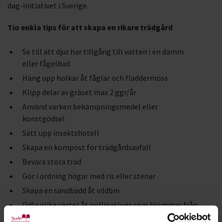
dag-initiativet i Sverige.
Tio enkla tips för att skapa en rikare trädgård
Se till att djur har tillgång till vatten i en damm
eller fågelbad
Häng upp holkar åt fåglar och fladdermöss
Klipp delar av gräset max 2 ggr/år
Använd varken bekämpningsmedel eller
konstgödsel
Sätt upp insektshotell
Skapa en kompost för trädgårdsavfall
Bevara stora träd
Gör i ordning högar med ris eller stenar
Skapa en sandbädd åt vildbin
Odla olika växter åt pollinatörer som blommar från
tidig vår till sen höst