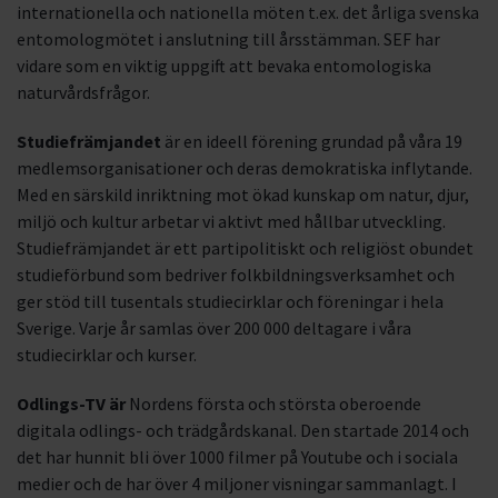
internationella och nationella möten t.ex. det årliga svenska
entomologmötet i anslutning till årsstämman. SEF har
vidare som en viktig uppgift att bevaka entomologiska
naturvårdsfrågor.
Studiefrämjandet
är en ideell förening grundad på våra 19
medlemsorganisationer och deras demokratiska inflytande.
Med en särskild inriktning mot ökad kunskap om natur, djur,
miljö och kultur arbetar vi aktivt med hållbar utveckling.
Studiefrämjandet är ett partipolitiskt och religiöst obundet
studieförbund som bedriver folkbildningsverksamhet och
ger stöd till tusentals studiecirklar och föreningar i hela
Sverige. Varje år samlas över 200 000 deltagare i våra
studiecirklar och kurser.
Odlings-TV är
Nordens första och största oberoende
digitala odlings- och trädgårdskanal. Den startade 2014 och
det har hunnit bli över 1000 filmer på Youtube och i sociala
medier och de har över 4 miljoner visningar sammanlagt. I