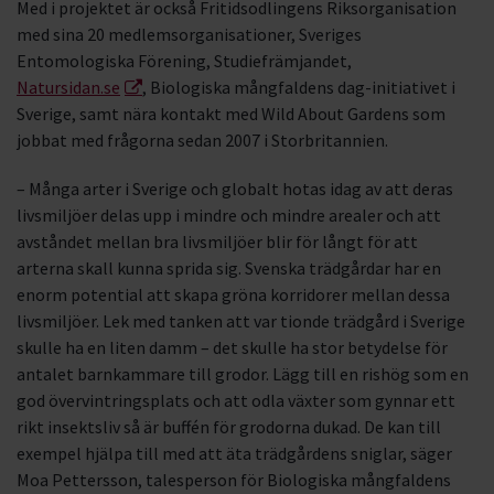
Med i projektet är också Fritidsodlingens Riksorganisation
med sina 20 medlemsorganisationer, Sveriges
Entomologiska Förening, Studiefrämjandet,
Natursidan.se
, Biologiska mångfaldens dag-initiativet i
Sverige, samt nära kontakt med Wild About Gardens som
jobbat med frågorna sedan 2007 i Storbritannien.
– Många arter i Sverige och globalt hotas idag av att deras
livsmiljöer delas upp i mindre och mindre arealer och att
avståndet mellan bra livsmiljöer blir för långt för att
arterna skall kunna sprida sig. Svenska trädgårdar har en
enorm potential att skapa gröna korridorer mellan dessa
livsmiljöer. Lek med tanken att var tionde trädgård i Sverige
skulle ha en liten damm – det skulle ha stor betydelse för
antalet barnkammare till grodor. Lägg till en rishög som en
god övervintringsplats och att odla växter som gynnar ett
rikt insektsliv så är buffén för grodorna dukad. De kan till
exempel hjälpa till med att äta trädgårdens sniglar, säger
Moa Pettersson, talesperson för Biologiska mångfaldens