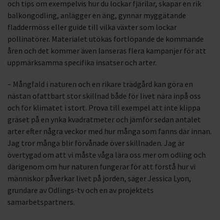
och tips om exempelvis hur du lockar fjärilar, skapar en rik
balkongodling, anlägger en äng, gynnar myggätande
fladdermöss eller guide till vilka växter som lockar
pollinatörer. Materialet utökas fortlöpande de kommande
åren och det kommer även lanseras flera kampanjer för att
uppmärksamma specifika insatser och arter.
– Mångfald i naturen och en rikare trädgård kan göra en
nästan ofattbart stor skillnad både för livet nära inpå oss
och för klimatet i stort. Prova till exempel att inte klippa
gräset på en ynka kvadratmeter och jämför sedan antalet
arter efter några veckor med hur många som fanns där innan.
Jag tror många blir förvånade över skillnaden. Jag är
övertygad om att vi måste våga lära oss mer om odling och
därigenom om hur naturen fungerar för att förstå hur vi
människor påverkar livet på jorden, säger Jessica Lyon,
grundare av Odlings-tv och en av projektets
samarbetspartners.