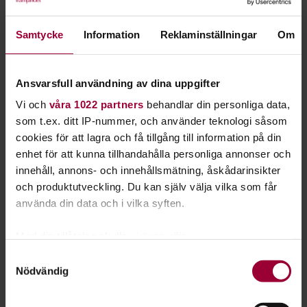
Rikare trädgård har fått stöd av Svenska Postkodstiftelsen.
Samtycke
Information
Reklaminställningar
Om
– Förlusten av biologisk mångfald minskar ekosystemens
resiliens och försämrar naturens förmåga att utföra
Ansvarsfull användning av dina uppgifter
ekosystemtjänster vilket påverkar även oss människor. Helt
Vi och
våra 1022 partners
behandlar din personliga data,
vanliga villaträdgårdar kan spela en viktig roll att
som t.ex. ditt IP-nummer, och använder teknologi såsom
upprätthålla och förbättra den biologiska mångfalden. Vi är
cookies för att lagra och få tillgång till information på din
därför stolta över att ge stöd till Fritidsodlingens
enhet för att kunna tillhandahålla personliga annonser och
Riksorganisation för att inspirera och vägleda allmänheten
innehåll, annons- och innehållsmätning, åskådarinsikter
att i sina trädgårdar aktivt skapa förutsättningar för större
och produktutveckling. Du kan själv välja vilka som får
biologisk mångfald, säger Marie Dahllöf, generalsekreterare
använda din data och i vilka syften.
för Svenska Postkodstiftelsen.
Med din tillåtelse skulle vi även vilja:
Om Rikare trädgård
Samla in information om din geografiska plats
Samtyckesval
Vid lanseringen är Rikare trädgård ett samarbete mellan
Nödvändig
som kan ha en noggrannhet på upp till flera meter
Fritidsodlingens Riksorganisation, Sveriges Entomologiska
Identifiera din enhet genom att aktivt skanna den
Förening, Biologiska Mångfaldens Dag-initiativet,
för specifika kännetecken (fingeravtryck)