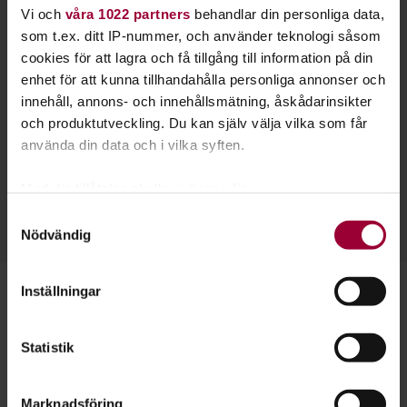
Vi och
våra 1022 partners
behandlar din personliga data,
som t.ex. ditt IP-nummer, och använder teknologi såsom
cookies för att lagra och få tillgång till information på din
enhet för att kunna tillhandahålla personliga annonser och
innehåll, annons- och innehållsmätning, åskådarinsikter
och produktutveckling. Du kan själv välja vilka som får
använda din data och i vilka syften.
Siri Sandquist
Folkbildningsutvecklare Spelkultur
Med din tillåtelse skulle vi även vilja:
Skicka e-post
Samla in information om din geografiska plats
Samtyckesval
Nödvändig
som kan ha en noggrannhet på upp till flera meter
Identifiera din enhet genom att aktivt skanna den
för specifika kännetecken (fingeravtryck)
Inställningar
Ta reda på mer om hur dina personliga uppgifter
behandlas och ställ in dina preferenser i
detaljsektionen
.
Läs mer om teater & scenkonst
Statistik
Du kan ändra eller dra tillbaka ditt samtycke när som
I vår egen tidning Cirkeln skriver vi
helst från cookie-förklaringen.
om teater- och scenkonst:
Marknadsföring