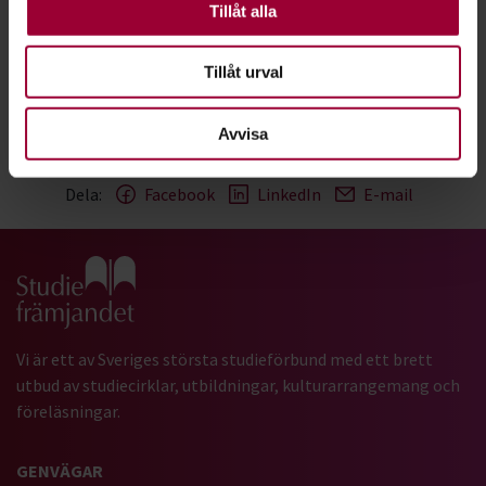
Andra är valbara.
Tillåt alla
Skogsfest
Göteborg
2026-05-04
Tillåt urval
Avvisa
Dela:
Facebook
LinkedIn
E-mail
Gå till studiefrämjandets startsida
Vi är ett av Sveriges största studieförbund med ett brett
utbud av studiecirklar, utbildningar, kulturarrangemang och
föreläsningar.
GENVÄGAR