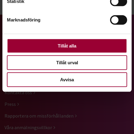
Statistik
Du kan ändra eller dra tillbaka ditt samtycke när som
Dela:
Facebook
LinkedIn
E-mail
helst från cookie-förklaringen.
Marknadsföring
För att du ska få en så bra upplevelse som möjligt
Gå till studiefrämjandets startsida
använder vi kakor (cookies) på vår webbplats. Vissa
kakor är nödvändiga för att webbplatsen ska fungera.
Andra är valbara.
Tillåt alla
Vi är ett av Sveriges största studieförbund med ett brett
utbud av studiecirklar, utbildningar, kulturarrangemang och
Tillåt urval
föreläsningar.
Avvisa
GENVÄGAR
Kontakta oss
Press
Rapportera om missförhållanden
Våra anmälningsvillkor