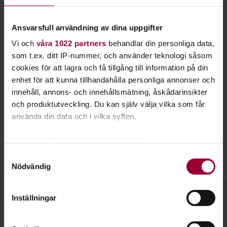
franska språket. Lär dig franska hos
Studiefrämjandet.
Ansvarsfull användning av dina uppgifter
Vi och
våra 1022 partners
behandlar din personliga data,
Att lära sig ett språk handlar mycket om att lyssna, träna
som t.ex. ditt IP-nummer, och använder teknologi såsom
uttal samt öva på grammatik och nya ord. Det gäller även för
cookies för att lagra och få tillgång till information på din
franskan. Språket är vackert, och samtidigt roligt och
enhet för att kunna tillhandahålla personliga annonser och
utmanade att lära sig.
innehåll, annons- och innehållsmätning, åskådarinsikter
Har du ett intresse för kultur är franskan helt rätt språk.
och produktutveckling. Du kan själv välja vilka som får
Mycket inom litteratur, film och konst skapas på franska.
använda din data och i vilka syften.
Franska räknas som ett världsspråk och talas som
Med din tillåtelse skulle vi även vilja:
modersmål i länder som Frankrike, Belgien, Schweiz och
Samla in information om din geografiska plats
Samtyckesval
Kanada.
Nödvändig
som kan ha en noggrannhet på upp till flera meter
Identifiera din enhet genom att aktivt skanna den
för specifika kännetecken (fingeravtryck)
Inställningar
Ta reda på mer om hur dina personliga uppgifter
behandlas och ställ in dina preferenser i
detaljsektionen
.