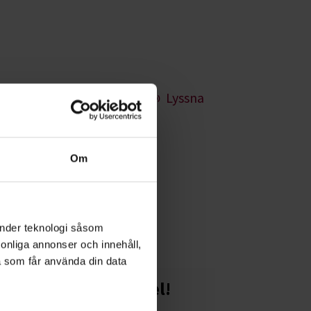
Lyssna
Om
g både enklare
änder teknologi såsom
rsonliga annonser och innehåll,
a som får använda din data
Starta en studiecirkel!