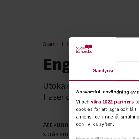
Start
Hitta intresse
Språk & resande
Engelska - S
Samtycke
Utöka dina kunskaper i vär
Ansvarsfull användning av d
fraser och mer avancerad 
Vi och
våra 1022 partners
be
cookies för att lagra och få t
annons- och innehållsmätning
Att kunna engelska är användbart -
och i vilka syften.
språk som lätt kan hållas levande
Med din tillåtelse skulle vi äve