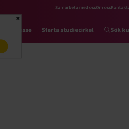
Samarbeta med oss
Om oss
Kontakt
Stäng
tta intresse
Starta studiecirkel
Sök ku
a