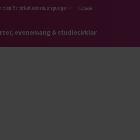
a oss
För cirkelledare
Language
Sök
rser, evenemang & studiecirklar