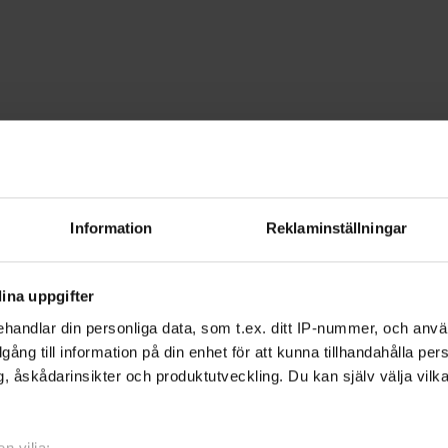
Engelska
tockholm
Information
Reklaminställningar
ldens ledande språk - engelska. Lär di
ina uppgifter
konversation.
handlar din personliga data, som t.ex. ditt IP-nummer, och anv
illgång till information på din enhet för att kunna tillhandahålla pe
, åskådarinsikter och produktutveckling. Du kan själv välja vilk
 både privat och i jobbet. Det är också ett
. I många TV-program talas engelska, och
n vilja: