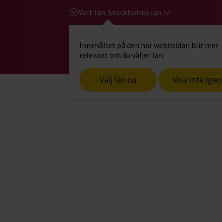
Valt län:
Stockholms län
Innehållet på den här webbsidan blir mer
Hi
Gå till studiefrämjandets startsid
relevant om du väljer län.
Välj län nu
Visa inte igen