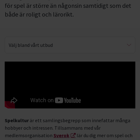
för spel är större än någonsin samtidigt som det
både är roligt och lärorikt.
Välj bland vårt utbud
Brädspel
Cosplay
Lajv
Rollspel
Fantastik
Spelkultur
är ett samlingsbegrepp som innefattar många
Figurmålning
hobbyer och intressen. Tillsammans med vår
medlemsorganisation
Sverok
lär du dig mer om spel och
Jugger