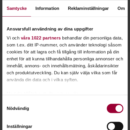
Elinor Askmar
Samtycke
Information
Reklaminställningar
Om
Folkbildningsutvecklare Miljö, Verksamhetsspecialist
Demokrati/Hållbarhet
Ansvarsfull användning av dina uppgifter
Skicka e-post
073-885 41 71
Vi och
våra 1022 partners
behandlar din personliga data,
som t.ex. ditt IP-nummer, och använder teknologi såsom
cookies för att lagra och få tillgång till information på din
enhet för att kunna tillhandahålla personliga annonser och
Starta en studiecirkel!
innehåll, annons- och innehållsmätning, åskådarinsikter
och produktutveckling. Du kan själv välja vilka som får
Lär dig tillsammans med andra genom att starta en
använda din data och i vilka syften.
studiecirkel hos Studiefrämjandet.
Med din tillåtelse skulle vi även vilja:
Samla in information om din geografiska plats
Samtyckesval
Läs mer om att starta studiecirkel
Nödvändig
som kan ha en noggrannhet på upp till flera meter
Identifiera din enhet genom att aktivt skanna den
för specifika kännetecken (fingeravtryck)
Nästa steg
Inställningar