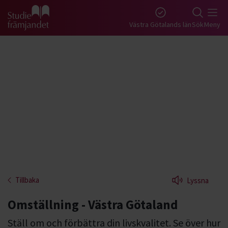
Gå till studiefrämjandets startsida
Västra Götalands län
Sök
Meny
Tillbaka
Lyssna
Omställning - Västra Götaland
Ställ om och förbättra din livskvalitet. Se över hur