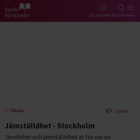
Gå till studiefrämjandets startsida
Stockholms län
Sök
Meny
Tillbaka
Lyssna
Jämställdhet - Stockholm
Jämlikhet och jämställdhet är för oss en