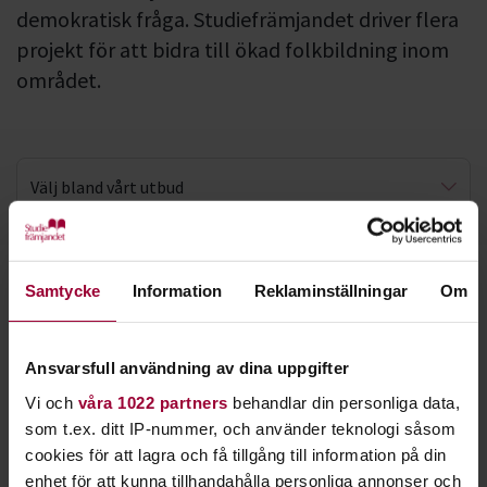
demokratisk fråga. Studiefrämjandet driver flera
projekt för att bidra till ökad folkbildning inom
området.
Välj bland vårt utbud
Allt vi inte pratar om
En aktuell studieplan, som vi tagit fram ihop med stiftelsen
Make Equal
, är
Allt vi inte pratar om
. Den utgår från boken
Fatta samtycke
Samtycke
Information
Reklaminställningar
Om
med samma namn och handlar om mansrollen och att prata
om känslor.
Ansvarsfull användning av dina uppgifter
Du kan också engagera dig mot sexuellt våld genom
Vi och
våra 1022 partners
behandlar din personliga data,
projektet
Fatta samtycke
. Där diskuterar vi
som t.ex. ditt IP-nummer, och använder teknologi såsom
samtyckeskulturen och hur den kan spridas.
cookies för att lagra och få tillgång till information på din
enhet för att kunna tillhandahålla personliga annonser och
Vi jobbar mycket med jämställdhet inom vår stora