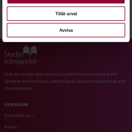
Läs om Ida i tidningen Cirkeln
Tillåt urval
Dela:
Facebook
LinkedIn
E-mail
Avvisa
Gå till studiefrämjandets startsida
Vi är ett av Sveriges största studieförbund med ett brett
utbud av studiecirklar, utbildningar, kulturarrangemang och
föreläsningar.
GENVÄGAR
Kontakta oss
Press