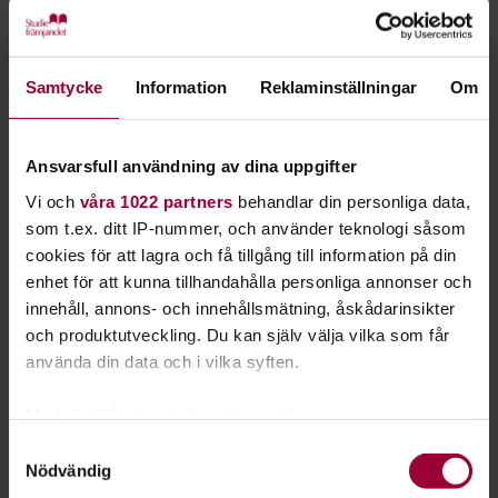
musik tillsammans och dela med sig av sina erfarenheter.
Studiefrämjandet Music Camp är ett sätt att:
inspirera och utveckla musikskapare på alla nivåer.
Samtycke
Information
Reklaminställningar
Om
främja samarbete och nätverkande mellan musiker,
producenter och låtskrivare.
Ansvarsfull användning av dina uppgifter
skapa en plattform där passion för musik kan
Vi och
våra 1022 partners
behandlar din personliga data,
förvandlas till kreativa projekt.
som t.ex. ditt IP-nummer, och använder teknologi såsom
cookies för att lagra och få tillgång till information på din
Våra ledare
enhet för att kunna tillhandahålla personliga annonser och
Våra ledare har stor erfarenhet av musikbranschen och att
innehåll, annons- och innehållsmätning, åskådarinsikter
skapa och producera musik.
och produktutveckling. Du kan själv välja vilka som får
använda din data och i vilka syften.
Andreas Werling
Andreas Werling är en Grammis-vinnande låtskrivare,
Med din tillåtelse skulle vi även vilja:
producent och Senior A&R som står bakom musiken för
Samla in information om din geografiska plats
Samtyckesval
några av Sveriges mest streamade artister och låtar.
Nödvändig
som kan ha en noggrannhet på upp till flera meter