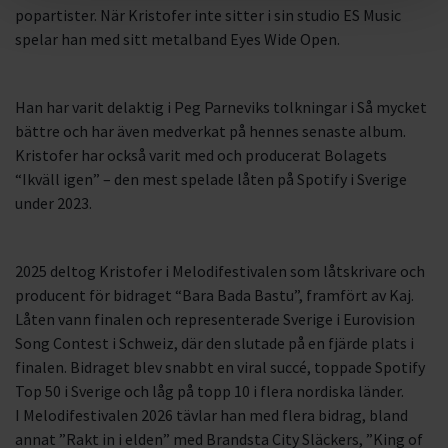
popartister. När Kristofer inte sitter i sin studio ES Music
spelar han med sitt metalband Eyes Wide Open.
Han har varit delaktig i Peg Parneviks tolkningar i Så mycket
bättre och har även medverkat på hennes senaste album.
Kristofer har också varit med och producerat Bolagets
“Ikväll igen” – den mest spelade låten på Spotify i Sverige
under 2023.
2025 deltog Kristofer i Melodifestivalen som låtskrivare och
producent för bidraget “Bara Bada Bastu”, framfört av Kaj.
Låten vann finalen och representerade Sverige i Eurovision
Song Contest i Schweiz, där den slutade på en fjärde plats i
finalen. Bidraget blev snabbt en viral succé, toppade Spotify
Top 50 i Sverige och låg på topp 10 i flera nordiska länder.
I Melodifestivalen 2026 tävlar han med flera bidrag, bland
annat ”Rakt in i elden” med Brandsta City Släckers, ”King of