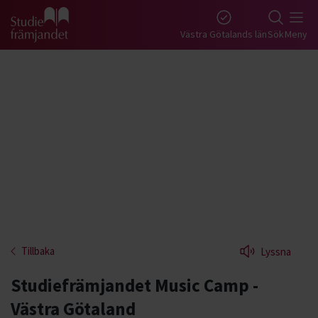
Gå till studiefrämjandets startsida
Västra Götalands län
Sök
Meny
Tillbaka
Lyssna
Studiefrämjandet Music Camp -
Västra Götaland