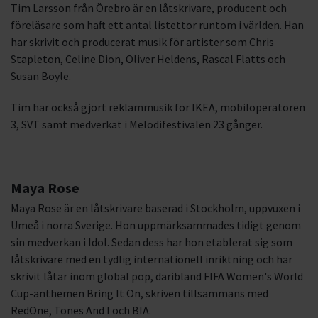
Tim Larsson från Örebro är en låtskrivare, producent och
föreläsare som haft ett antal listettor runtom i världen. Han
har skrivit och producerat musik för artister som Chris
Stapleton, Celine Dion, Oliver Heldens, Rascal Flatts och
Susan Boyle.
Tim har också gjort reklammusik för IKEA, mobiloperatören
3, SVT samt medverkat i Melodifestivalen 23 gånger.
Maya Rose
Maya Rose är en låtskrivare baserad i Stockholm, uppvuxen i
Umeå i norra Sverige. Hon uppmärksammades tidigt genom
sin medverkan i Idol. Sedan dess har hon etablerat sig som
låtskrivare med en tydlig internationell inriktning och har
skrivit låtar inom global pop, däribland FIFA Women's World
Cup-anthemen Bring It On, skriven tillsammans med
RedOne, Tones And I och BIA.