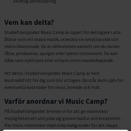
skriftlig återkoppling.
Vem kan delta?
Studiefrämjandet Music Camp är öppet för deltagare i alla
åldrar som vill skapa musik, utveckla sin kreativa sida och
möta likasinnade. Du är välkommen oavsett om du skriver
låtar, producerar, sjunger eller spelar instrument. Du kan
både vara nybörjare eller erfaren inom musikskapande.
Att delta i Studiefrämjandet Music Camp är helt
kostnadsfritt för dig som blir uttagen. Du står dock själv för
eventuella kostnader för resor, boende och mat.
Varför anordnar vi Music Camp?
På Studiefrämjandet brinner vi för att ge människor
möjligheten att uttrycka sig genom kultur och kreativitet.
Här möts människor med olika bakgrunder för att skapa