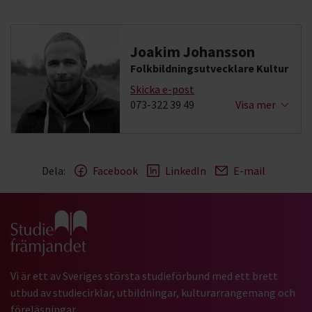
Joakim Johansson
Folkbildningsutvecklare Kultur
Skicka e-post
073-322 39 49
Visa mer
Dela:
Facebook
LinkedIn
E-mail
Gå till studiefrämjandets startsida
Vi är ett av Sveriges största studieförbund med ett brett
utbud av studiecirklar, utbildningar, kulturarrangemang och
föreläsningar.