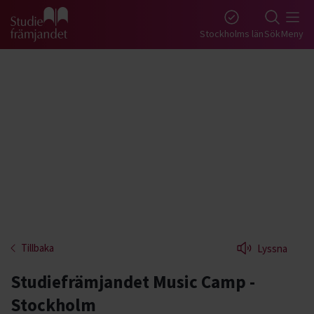
Gå till studiefrämjandets startsida
Stockholms län
Sök
Meny
Tillbaka
Lyssna
Studiefrämjandet Music Camp -
Stockholm