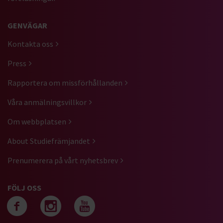
GENVÄGAR
Kontakta oss
Press
Rapportera om missförhållanden
Våra anmälningsvillkor
Om webbplatsen
About Studiefrämjandet
Prenumerera på vårt nyhetsbrev
FÖLJ OSS
Följ oss på facebook
Följ oss på instagra
Följ oss på yout