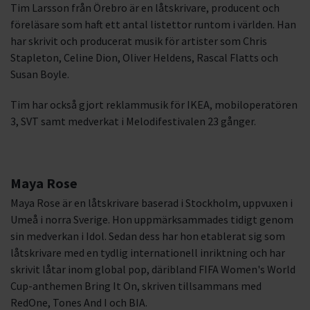
Tim Larsson från Örebro är en låtskrivare, producent och
föreläsare som haft ett antal listettor runtom i världen. Han
har skrivit och producerat musik för artister som Chris
Stapleton, Celine Dion, Oliver Heldens, Rascal Flatts och
Susan Boyle.
Tim har också gjort reklammusik för IKEA, mobiloperatören
3, SVT samt medverkat i Melodifestivalen 23 gånger.
Maya Rose
Maya Rose är en låtskrivare baserad i Stockholm, uppvuxen i
Umeå i norra Sverige. Hon uppmärksammades tidigt genom
sin medverkan i Idol. Sedan dess har hon etablerat sig som
låtskrivare med en tydlig internationell inriktning och har
skrivit låtar inom global pop, däribland FIFA Women's World
Cup-anthemen Bring It On, skriven tillsammans med
RedOne, Tones And I och BIA.