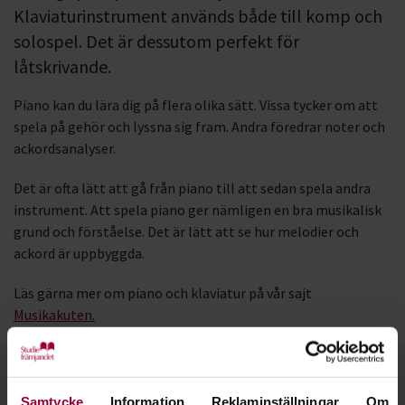
Klaviaturinstrument används både till komp och
solospel. Det är dessutom perfekt för
låtskrivande.
Piano kan du lära dig på flera olika sätt. Vissa tycker om att
spela på gehör och lyssna sig fram. Andra föredrar noter och
ackordsanalyser.
Det är ofta lätt att gå från piano till att sedan spela andra
instrument. Att spela piano ger nämligen en bra musikalisk
grund och förståelse. Det är lätt att se hur melodier och
ackord är uppbyggda.
Läs gärna mer om piano och klaviatur på vår sajt
Musikakuten.
Kontakt
Samtycke
Information
Reklaminställningar
Om