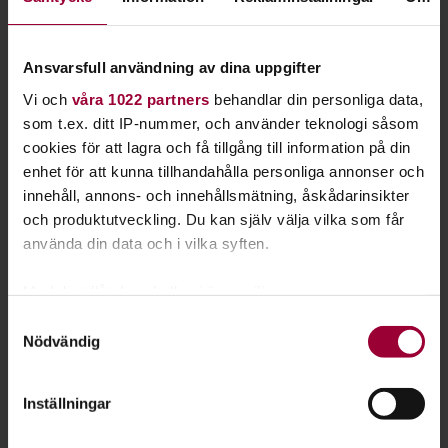
Ansvarsfull användning av dina uppgifter
Vi och
våra 1022 partners
behandlar din personliga data,
som t.ex. ditt IP-nummer, och använder teknologi såsom
cookies för att lagra och få tillgång till information på din
enhet för att kunna tillhandahålla personliga annonser och
innehåll, annons- och innehållsmätning, åskådarinsikter
och produktutveckling. Du kan själv välja vilka som får
använda din data och i vilka syften.
Med din tillåtelse skulle vi även vilja:
Samla in information om din geografiska plats
Samtyckesval
Christoffer Willhelmsson
Nödvändig
som kan ha en noggrannhet på upp till flera meter
Verksamhetsutvecklare
Identifiera din enhet genom att aktivt skanna den
Skicka e-post
Läs mer
för specifika kännetecken (fingeravtryck)
Inställningar
Ta reda på mer om hur dina personliga uppgifter
behandlas och ställ in dina preferenser i
detaljsektionen
.