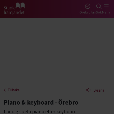
Gå till studiefrämjandets startsida
Örebro län
Sök
Meny
Tillbaka
Lyssna
Piano & keyboard - Örebro
Lär dig spela piano eller keyboard.