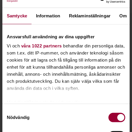
Läs gärna mer om att spela gitarr på vår sajt
Musikakuten.
Samtycke
Information
Reklaminställningar
Om
Kontakt
Ansvarsfull användning av dina uppgifter
Vi och
våra 1022 partners
behandlar din personliga data,
som t.ex. ditt IP-nummer, och använder teknologi såsom
cookies för att lagra och få tillgång till information på din
enhet för att kunna tillhandahålla personliga annonser och
innehåll, annons- och innehållsmätning, åskådarinsikter
och produktutveckling. Du kan själv välja vilka som får
använda din data och i vilka syften.
Med din tillåtelse skulle vi även vilja:
Samla in information om din geografiska plats
Samtyckesval
Nödvändig
som kan ha en noggrannhet på upp till flera meter
Identifiera din enhet genom att aktivt skanna den
Christoffer Willhelmsson
för specifika kännetecken (fingeravtryck)