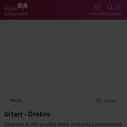
Gå till studiefrämjandets startsida
Örebro län
Sök
Meny
Tillbaka
Lyssna
Gitarr - Örebro
Gitarren är ett av våra mest omtyckta instrument.