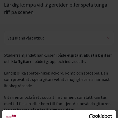
Lär dig kompa vid lägerelden eller spela tunga
riff på scenen.
Välj bland vårt utbud
Klaffgitarr
Studiefrämjandet har kurser i både
elgitarr
,
akustisk gitarr
och
klaffgitarr
- både i grupp och individuellt.
Lär dig olika speltekniker, ackord, komp och solospel. Den
som provat att spela gitarr vet att möjligheterna närmast
är obegränsade.
Gitarren är också ett socialt instrument som lätt kan tas
med till festen eller hem till familjen. Att använda gitarren
för att kompa sång är väldigt populärt.