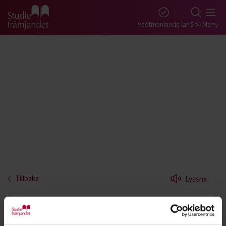
Gå till studiefrämjandets startsida
Västmanlands län
Sök
Meny
Tillbaka
Lyssna
Bas - Västmanland
Lär dig spela elbas. Basen, tillsammans med