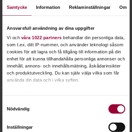
trummorna, utgör ofta grundstommen i pop- och
Samtycke
Information
Reklaminställningar
Om
rockmusiken.
Öva med rätt teknik och fingersättning så blir du snabbare
Ansvarsfull användning av dina uppgifter
en bra basist. Du får lära dig både plektrum- och fingerspel,
Vi och
våra 1022 partners
behandlar din personliga data,
och givetvis också hur du stämmer basen.
som t.ex. ditt IP-nummer, och använder teknologi såsom
cookies för att lagra och få tillgång till information på din
Som basist spelar du sällan mer än en ton i taget. Basen är
enhet för att kunna tillhandahålla personliga annonser och
inget typiskt soloinstrument utan kommer främst till sin
innehåll, annons- och innehållsmätning, åskådarinsikter
rätt ihop med andra instrument.
och produktutveckling. Du kan själv välja vilka som får
Elbasen liknar till stor del gitarren, men har längre hals och
använda din data och i vilka syften.
tjockare strängar. Det krävs därför lite mer styrka i fingrarna
för att spela bas.
Med din tillåtelse skulle vi även vilja:
Samla in information om din geografiska plats
Samtyckesval
Läs gärna mer om att spela bas på vår sajt
Musikakuten.
Nödvändig
som kan ha en noggrannhet på upp till flera meter
Identifiera din enhet genom att aktivt skanna den
för specifika kännetecken (fingeravtryck)
Inställningar
Ta reda på mer om hur dina personliga uppgifter