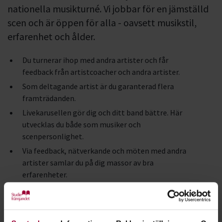
nationella musikturné. Vi jobbar för en jämställd
scen och är öppen för alla - oavsett musikstil,
erfarenhet och ålder.
Du turnerar ihop med andra artister och får
feedback från artistcoacher och andra artister.
Som deltagande artist är du garanterad flera
framträdanden.
Livekarusellen gör dig och ditt band bättre. Här
utvecklas du både som musiker och
scenpersonlighet.
Via feedback, nätverkande och möten med andra
artister samlar du på dig massor av bra
erfarenheter.
Livekarusellen arrangeras av Studiefrämjandet i
samarbete med fritidsgårdar, föreningar och lokala
arrangörer.