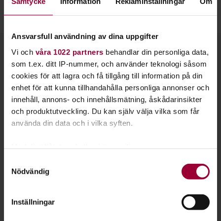
Samtycke
Information
Reklaminställningar
Om
Besök Livekarusellens webbsida!
Ansvarsfull användning av dina uppgifter
Kontakt
Vi och
våra 1022 partners
behandlar din personliga data,
som t.ex. ditt IP-nummer, och använder teknologi såsom
cookies för att lagra och få tillgång till information på din
enhet för att kunna tillhandahålla personliga annonser och
innehåll, annons- och innehållsmätning, åskådarinsikter
och produktutveckling. Du kan själv välja vilka som får
använda din data och i vilka syften.
Med din tillåtelse skulle vi även vilja:
Samla in information om din geografiska plats
Samtyckesval
Nödvändig
som kan ha en noggrannhet på upp till flera meter
Identifiera din enhet genom att aktivt skanna den
för specifika kännetecken (fingeravtryck)
Inställningar
Ta reda på mer om hur dina personliga uppgifter