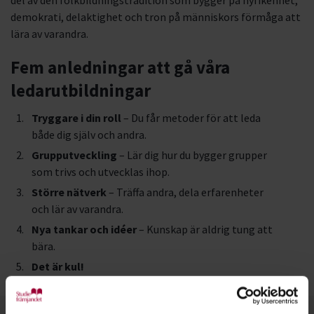
del av den folkbildningstradition som bygger på nyfikenhet,
demokrati, delaktighet och tron på människors förmåga att
lära av varandra.
Fem anledningar att gå våra
ledarutbildningar
Tryggare i din roll
– Du får metoder för att leda
både dig själv och andra.
Grupputveckling
– Lär dig hur du bygger grupper
som trivs och utvecklas ihop.
Större nätverk
– Träffa andra, dela erfarenheter
och lär av varandra.
Nya tankar och idéer
– Kunskap är aldrig tung att
bära.
Det är kul!