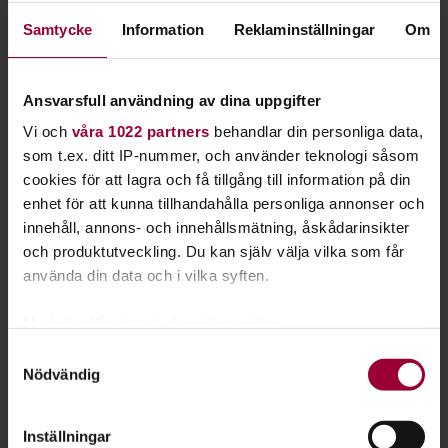
Kontakt
Samtycke
Information
Reklaminställningar
Om
Ansvarsfull användning av dina uppgifter
Vi och
våra 1022 partners
behandlar din personliga data,
som t.ex. ditt IP-nummer, och använder teknologi såsom
cookies för att lagra och få tillgång till information på din
enhet för att kunna tillhandahålla personliga annonser och
innehåll, annons- och innehållsmätning, åskådarinsikter
och produktutveckling. Du kan själv välja vilka som får
använda din data och i vilka syften.
Med din tillåtelse skulle vi även vilja:
Samla in information om din geografiska plats
Samtyckesval
Lovisa Palmblad
Nödvändig
som kan ha en noggrannhet på upp till flera meter
Folkbildningsutvecklare, Profilområdesansvarig Djur
Identifiera din enhet genom att aktivt skanna den
Skicka e-post
för specifika kännetecken (fingeravtryck)
Inställningar
08-555 352 78