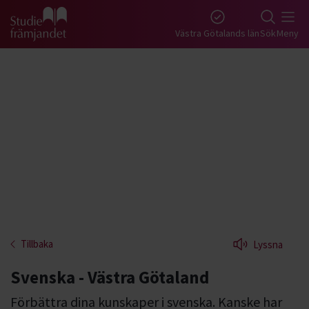
Gå till studiefrämjandets startsida
Västra Götalands län
Sök
Meny
Tillbaka
Lyssna
Svenska - Västra Götaland
Förbättra dina kunskaper i svenska. Kanske har