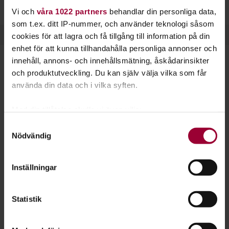
Är du ny i Sverige? Läs om
Svenska från dag ett
.
Vi och
våra 1022 partners
behandlar din personliga data,
som t.ex. ditt IP-nummer, och använder teknologi såsom
cookies för att lagra och få tillgång till information på din
enhet för att kunna tillhandahålla personliga annonser och
innehåll, annons- och innehållsmätning, åskådarinsikter
Starta en studiecirkel!
och produktutveckling. Du kan själv välja vilka som får
använda din data och i vilka syften.
Lär dig tillsammans med andra genom att starta en
studiecirkel hos Studiefrämjandet.
Med din tillåtelse skulle vi även vilja:
Samla in information om din geografiska plats
Samtyckesval
Läs mer om att starta studiecirkel
Nödvändig
som kan ha en noggrannhet på upp till flera meter
Identifiera din enhet genom att aktivt skanna den
för specifika kännetecken (fingeravtryck)
Inställningar
Nästa steg
Ta reda på mer om hur dina personliga uppgifter
behandlas och ställ in dina preferenser i
detaljsektionen
.
Statistik
Du kan ändra eller dra tillbaka ditt samtycke när som
helst från cookie-förklaringen.