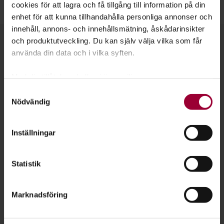
cookies för att lagra och få tillgång till information på din
Är du ny i Sverige? Läs om
Svenska från dag ett
.
enhet för att kunna tillhandahålla personliga annonser och
innehåll, annons- och innehållsmätning, åskådarinsikter
Kontakt
och produktutveckling. Du kan själv välja vilka som får
använda din data och i vilka syften.
Med din tillåtelse skulle vi även vilja:
Samla in information om din geografiska plats
Samtyckesval
Nödvändig
som kan ha en noggrannhet på upp till flera meter
Identifiera din enhet genom att aktivt skanna den
för specifika kännetecken (fingeravtryck)
Inställningar
Ta reda på mer om hur dina personliga uppgifter
behandlas och ställ in dina preferenser i
detaljsektionen
.
Statistik
Du kan ändra eller dra tillbaka ditt samtycke när som
helst från cookie-förklaringen.
Marknadsföring
För att du ska få en så bra upplevelse som möjligt
använder vi kakor (cookies) på vår webbplats. Vissa
Veronica Araya