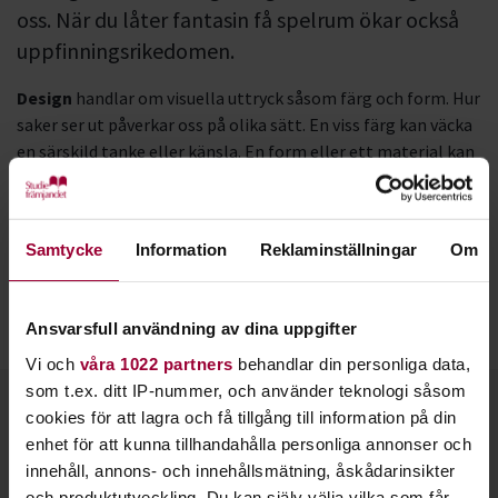
oss. När du låter fantasin få spelrum ökar också
uppfinningsrikedomen.
Design
handlar om visuella uttryck såsom färg och form. Hur
saker ser ut påverkar oss på olika sätt. En viss färg kan väcka
en särskild tanke eller känsla. En form eller ett material kan
vara förenat med ett speciellt minne.
Redesign
handlar om att återanvända redan designade
Samtycke
Information
Reklaminställningar
Om
kläder, föremål och möbler. Du utgår från något som redan
finns och tar bort, lägger till och ändrar. Utseendet blir som
nytt och sakerna behöver inte kastas. Smart och hållbart på
Ansvarsfull användning av dina uppgifter
samma gång!
Vi och
våra 1022 partners
behandlar din personliga data,
som t.ex. ditt IP-nummer, och använder teknologi såsom
Kontakt
cookies för att lagra och få tillgång till information på din
enhet för att kunna tillhandahålla personliga annonser och
innehåll, annons- och innehållsmätning, åskådarinsikter
och produktutveckling. Du kan själv välja vilka som får