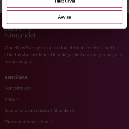
Tillåt urval
Dela:
Facebook
LinkedIn
E-mail
Avvisa
Gå till studiefrämjandets startsida
Vi är ett av Sveriges största studieförbund med ett brett
utbud av studiecirklar, utbildningar, kulturarrangemang och
föreläsningar.
GENVÄGAR
Kontakta oss
Press
Rapportera om missförhållanden
Våra anmälningsvillkor