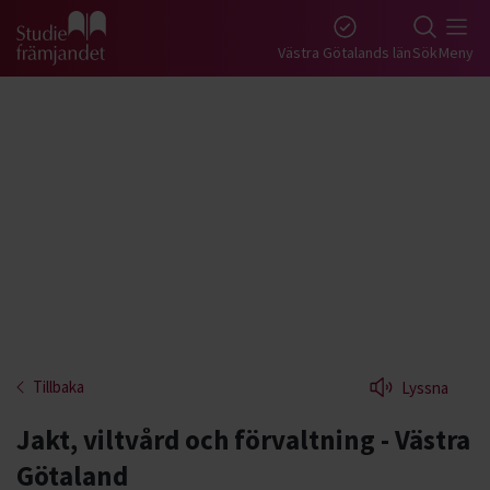
Gå till studiefrämjandets startsida
Västra Götalands län
Sök
Meny
Tillbaka
Lyssna
Jakt, viltvård och förvaltning - Västra
Götaland