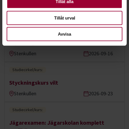
Andra är valbara.
Tillåt alla
Viltvård
Tillåt urval
Studiecirkel/kurs:
Avvisa
Styckningskurs vilt
Stenkullen
2026-09-16
Studiecirkel/kurs:
Styckningskurs vilt
Stenkullen
2026-09-23
Studiecirkel/kurs:
Jägarexamen: Jägarskolan komplett