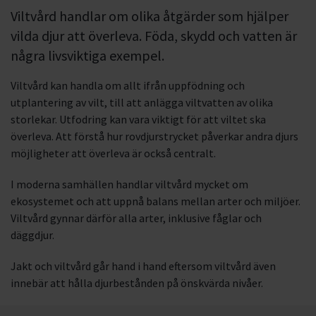
Viltvård handlar om olika åtgärder som hjälper
vilda djur att överleva. Föda, skydd och vatten är
några livsviktiga exempel.
Viltvård kan handla om allt ifrån uppfödning och
utplantering av vilt, till att anlägga viltvatten av olika
storlekar. Utfodring kan vara viktigt för att viltet ska
överleva. Att förstå hur rovdjurstrycket påverkar andra djurs
möjligheter att överleva är också centralt.
I moderna samhällen handlar viltvård mycket om
ekosystemet och att uppnå balans mellan arter och miljöer.
Viltvård gynnar därför alla arter, inklusive fåglar och
däggdjur.
Jakt och viltvård går hand i hand eftersom viltvård även
innebär att hålla djurbestånden på önskvärda nivåer.