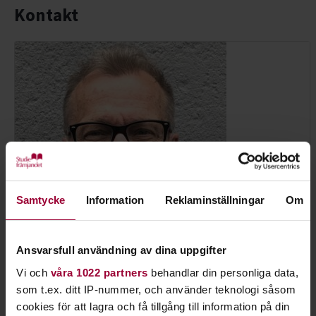
Kontakt
Samtycke
Information
Reklaminställningar
Om
Ansvarsfull användning av dina uppgifter
Paavo Väyrynen
Vi och
våra 1022 partners
behandlar din personliga data,
Tf Enhetschef, Profilområdesansvarig Natur
som t.ex. ditt IP-nummer, och använder teknologi såsom
Skicka e-post
cookies för att lagra och få tillgång till information på din