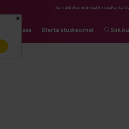
Samarbeta med oss
Om oss
Kontakt
Stäng
tta intresse
Starta studiecirkel
Sök ku
a