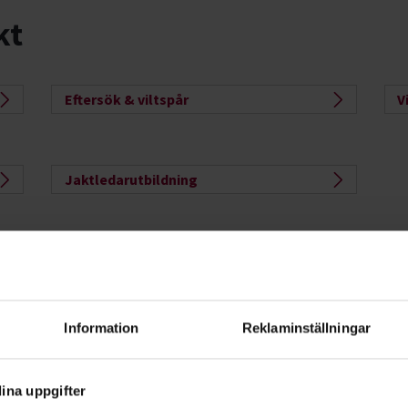
kt
Eftersök & viltspår
V
Jaktledarutbildning
Se
stu
Information
Reklaminställningar
ina uppgifter