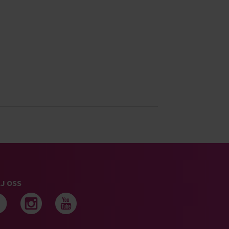
J OSS
Följ oss på facebook
Följ oss på instagram
Följ oss på youtub