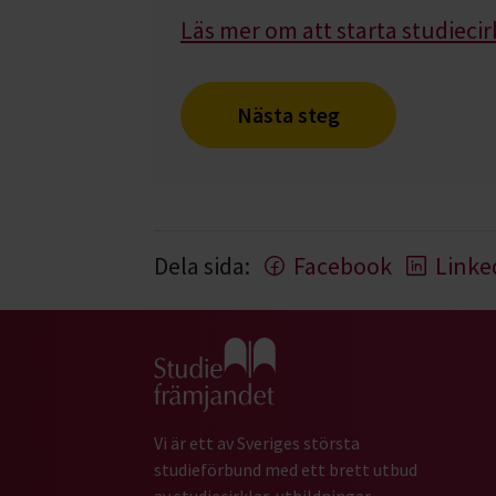
Läs mer om att starta studiecir
Nästa steg
Dela sida:
Facebook
Linke
Gå till studiefrämjandets startsida
Vi är ett av Sveriges största
studieförbund med ett brett utbud