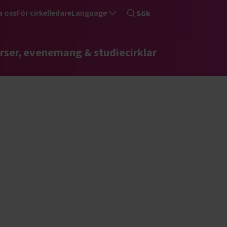
a oss
För cirkelledare
Language
Sök
rser, evenemang & studiecirklar