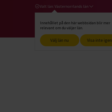
Valt län:
Västernorrlands län
Innehållet på den här webbsidan blir mer
Hi
Gå till studiefrämjandets startsid
relevant om du väljer län.
Välj län nu
Visa inte igen