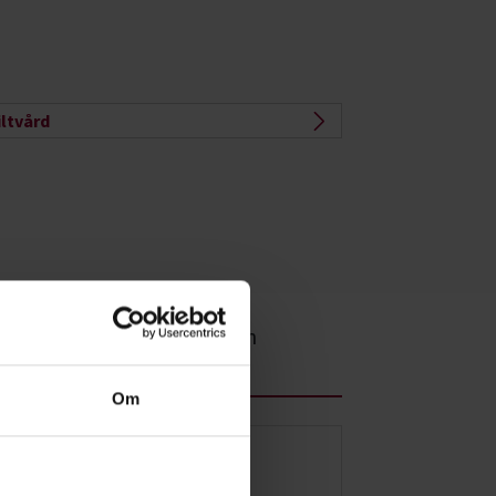
iltvård
 våra kurser, evenemang och
diecirklar inom
Jakt
Om
Studiecirkel/kurs: