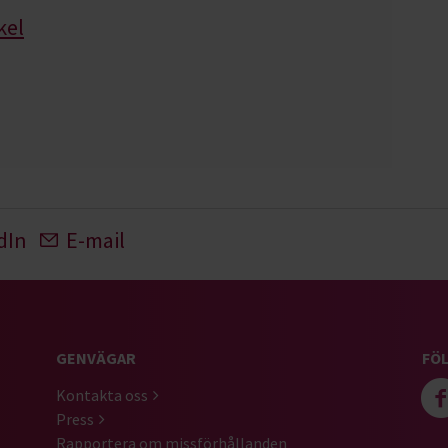
kel
dIn
E-mail
GENVÄGAR
FÖL
Kontakta oss
Press
Rapportera om missförhållanden