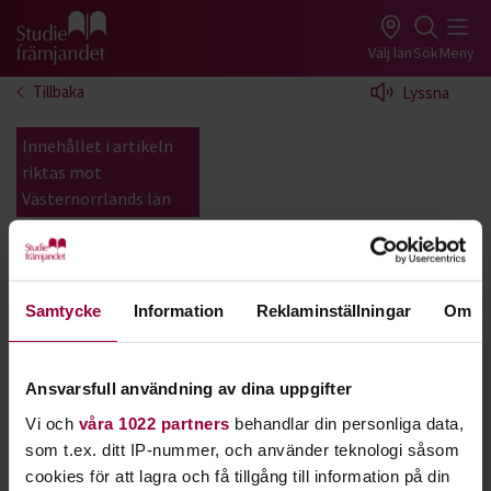
Gå till studiefrämjandets startsida
Välj län
Sök
Meny
Tillbaka
Lyssna
Innehållet i artikeln
riktas mot
Västernorrlands län
Spelkultur
Samtycke
Information
Reklaminställningar
Om
Lokala samarbeten
Ansvarsfull användning av dina uppgifter
Draknästet
Vi och
våra 1022 partners
behandlar din personliga data,
som t.ex. ditt IP-nummer, och använder teknologi såsom
cookies för att lagra och få tillgång till information på din