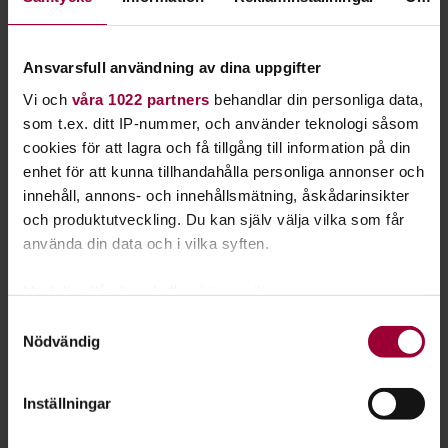
Se våra kurser, evenemang och studiecirklar inom
Ansvarsfull användning av dina uppgifter
Eftersök & viltspår
Vi och
våra 1022 partners
behandlar din personliga data,
som t.ex. ditt IP-nummer, och använder teknologi såsom
cookies för att lagra och få tillgång till information på din
Studiecirkel/kurs:
enhet för att kunna tillhandahålla personliga annonser och
innehåll, annons- och innehållsmätning, åskådarinsikter
Viltspår fortsättningskurs Gnosjö
och produktutveckling. Du kan själv välja vilka som får
Brukshundklubb
använda din data och i vilka syften.
Nissafors
2026-08-07
Med din tillåtelse skulle vi även vilja:
Samla in information om din geografiska plats
Samtyckesval
Studiecirkel/kurs:
Nödvändig
som kan ha en noggrannhet på upp till flera meter
Identifiera din enhet genom att aktivt skanna den
Viltspår grundkurs - Köpings
för specifika kännetecken (fingeravtryck)
Brukshundklubb
Inställningar
Ta reda på mer om hur dina personliga uppgifter
Köping
2026-08-11
behandlas och ställ in dina preferenser i
detaljsektionen
.