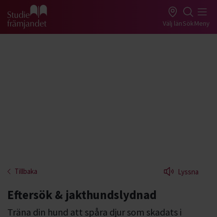
Gå till studiefrämjandets startsida
Välj län
Sök
Meny
Tillbaka
Lyssna
Eftersök & jakthundslydnad
Träna din hund att spåra djur som skadats i