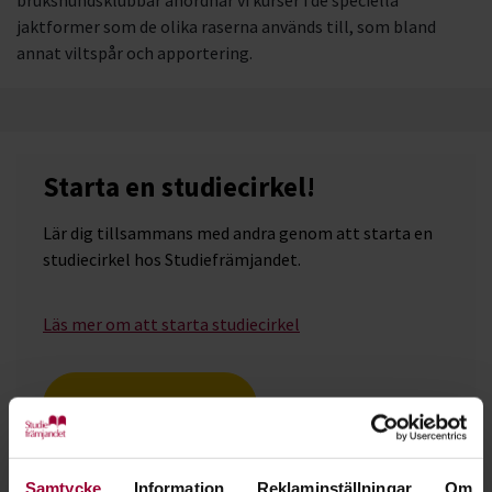
brukshundsklubbar anordnar vi kurser i de speciella
jaktformer som de olika raserna används till, som bland
annat viltspår och apportering.
Starta en studiecirkel!
Lär dig tillsammans med andra genom att starta en
studiecirkel hos Studiefrämjandet.
Läs mer om att starta studiecirkel
Nästa steg
Samtycke
Information
Reklaminställningar
Om