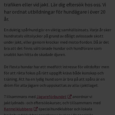
trafiken eller vid jakt. Lär dig eftersök hos oss. Vi
har ordnat utbildningar för hundägare i över 20
år.
En duktig spårhund gör en viktig samhällsinsats. Varje år sker
hundratals viltolyckor på grund av dåligt avlossade skott
under jakt, eller genom krockar med motorfordon. Då är det
bra att det finns vältränade hundar och hundförare som
snabbt kan hitta de skadade djuren.
De flesta hundar har ett medfött intresse för viltdofter men
för att rikta fokus på rätt uppgift krävs både kunskap och
träning. Att ha en lydig hund som är bra på att spåra är en
dröm för alla jägare och uppskattas av alla i jaktlaget.
Tillsammans med
Jägareförbundet
anordnar vi
jaktlydnads- och eftersökskurser, och tillsammans med
Kennelklubbens
specialhundklubbar och lokala