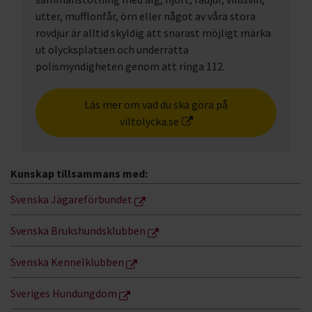
utter, mufflonfår, örn eller något av våra stora
rovdjur är alltid skyldig att snarast möjligt märka
ut olycksplatsen och underrätta
polismyndigheten genom att ringa 112.
Läs mer om vad du ska göra på
viltolycka.se
Kunskap tillsammans med:
Svenska Jägareförbundet
Svenska Brukshundsklubben
Svenska Kennelklubben
Sveriges Hundungdom