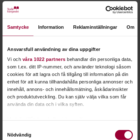
Starta en studiecirkel!
Lär dig tillsammans med andra genom att starta en
Samtycke
Information
Reklaminställningar
Om
studiecirkel hos Studiefrämjandet.
Ansvarsfull användning av dina uppgifter
Läs mer om att starta studiecirkel
Vi och
våra 1022 partners
behandlar din personliga data,
som t.ex. ditt IP-nummer, och använder teknologi såsom
Nästa steg
cookies för att lagra och få tillgång till information på din
enhet för att kunna tillhandahålla personliga annonser och
innehåll, annons- och innehållsmätning, åskådarinsikter
och produktutveckling. Du kan själv välja vilka som får
använda din data och i vilka syften.
Se våra kurser, evenemang och studiecirklar inom
Med din tillåtelse skulle vi även vilja:
Viltvård
Samla in information om din geografiska plats
Samtyckesval
Nödvändig
som kan ha en noggrannhet på upp till flera meter