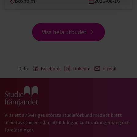
Boxholm
2026-08-16
Visa hela utbudet
Dela:
Facebook
LinkedIn
E-mail
Gå till studiefrämjandets startsida
Vi är ett av Sveriges största studieförbund med ett brett
utbud av studiecirklar, utbildningar, kulturarrangemang och
föreläsningar.