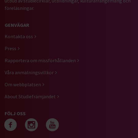
utbud av studiecirklar, utbildningar, kulturarrangemang och
föreläsningar.
GENVÄGAR
Kontakta oss
Press
Rapportera om missförhållanden
Våra anmälningsvillkor
Om webbplatsen
About Studiefrämjandet
FÖLJ OSS
Följ oss på facebook
Följ oss på instagra
Följ oss på yout