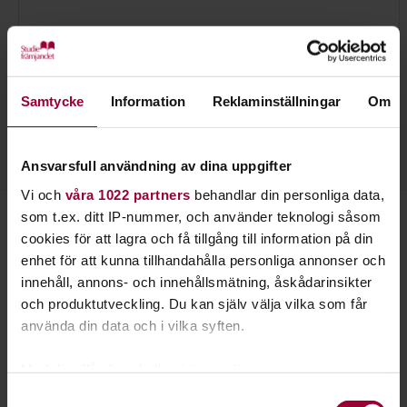
Susanna Engman
Verksamhetsspecialist Lärande & Förening
Samtycke
Information
Reklaminställningar
Om
Skicka e-post
0155-80 00 02
Läs mer
Ansvarsfull användning av dina uppgifter
Vi och
våra 1022 partners
behandlar din personliga data,
som t.ex. ditt IP-nummer, och använder teknologi såsom
Starta en studiecirkel!
cookies för att lagra och få tillgång till information på din
enhet för att kunna tillhandahålla personliga annonser och
Lär dig tillsammans med andra genom att starta en
innehåll, annons- och innehållsmätning, åskådarinsikter
studiecirkel hos Studiefrämjandet.
och produktutveckling. Du kan själv välja vilka som får
använda din data och i vilka syften.
Läs mer om att starta studiecirkel
Med din tillåtelse skulle vi även vilja:
Samla in information om din geografiska plats
Samtyckesval