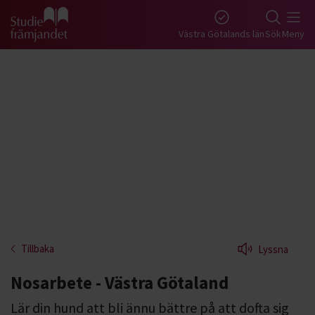
Gå till studiefrämjandets startsida
Västra Götalands län
Sök
Meny
Tillbaka
Lyssna
Nosarbete - Västra Götaland
Lär din hund att bli ännu bättre på att dofta sig