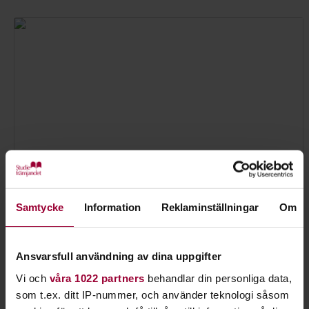
Samtycke
Information
Reklaminställningar
Om
Barbro Wiktorsson
Ansvarsfull användning av dina uppgifter
Folkbildningsutvecklare Djur
Skicka e-post
Vi och
våra 1022 partners
behandlar din personliga data,
072-370 81 67
som t.ex. ditt IP-nummer, och använder teknologi såsom