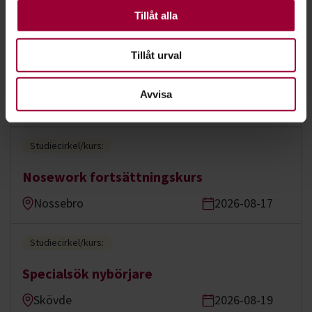
Andra är valbara.
Tillåt alla
Studiecirkel/kurs:
Tillåt urval
Specialsök röd kong
Avvisa
Lysekil
2026-08-15
Studiecirkel/kurs:
Nosework fortsättningskurs
Nossebro
2026-08-17
Studiecirkel/kurs:
Specialsök nybörjare
Skövde
2026-08-19