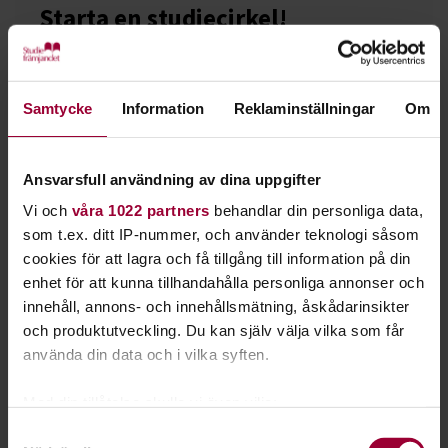
Starta en studiecirkel!
Lär dig tillsammans med andra genom att starta en
studiecirkel hos Studiefrämjandet.
Samtycke
Information
Reklaminställningar
Om
Läs mer om att starta studiecirkel
Ansvarsfull användning av dina uppgifter
Vi och
våra 1022 partners
behandlar din personliga data,
Nästa steg
som t.ex. ditt IP-nummer, och använder teknologi såsom
cookies för att lagra och få tillgång till information på din
enhet för att kunna tillhandahålla personliga annonser och
innehåll, annons- och innehållsmätning, åskådarinsikter
och produktutveckling. Du kan själv välja vilka som får
Se våra kurser, evenemang och studiecirklar inom
använda din data och i vilka syften.
Lydnad
Med din tillåtelse skulle vi även vilja:
Samla in information om din geografiska plats
Samtyckesval