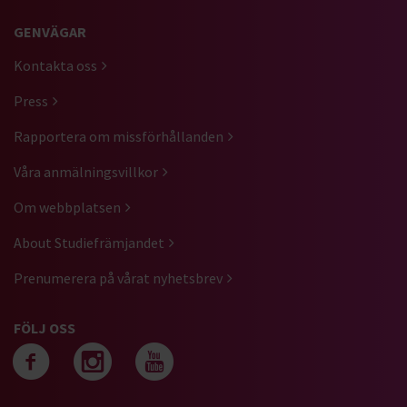
GENVÄGAR
Kontakta oss
Press
Rapportera om missförhållanden
Våra anmälningsvillkor
Om webbplatsen
About Studiefrämjandet
Prenumerera på vårat nyhetsbrev
FÖLJ OSS
Följ oss på facebook
Följ oss på instagra
Följ oss på yout