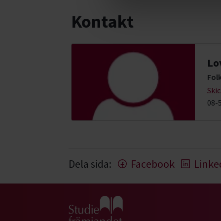
Kontakt
Lo
Fol
Ski
08-
Dela sida:
Facebook
Linke
Gå till studiefrämjandets startsida