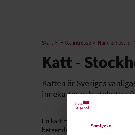
Start
Hitta intresse
Hund & husdjur
Katt - Stock
Katten är Sveriges vanliga
innekatter och utekatter f
En katt mår bra om den får röra på
Samtycke
beteenden men hur ska det gå til