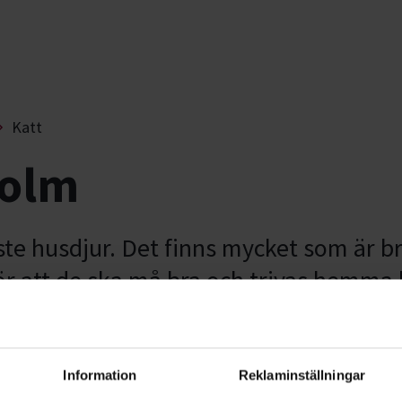
Katt
holm
ste husdjur. Det finns mycket som är b
ör att de ska må bra och trivas hemma 
 sig och får utlopp för sina naturliga
Information
Reklaminställningar
l inomhus? Och om du har din katt ute när