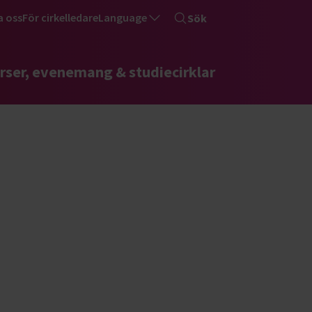
a oss
För cirkelledare
Language
Sök
rser, evenemang & studiecirklar