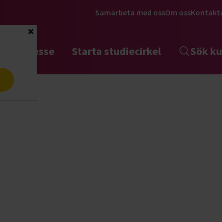
Samarbeta med oss
Om oss
Kontakt
Stäng
tta intresse
Starta studiecirkel
Sök ku
a