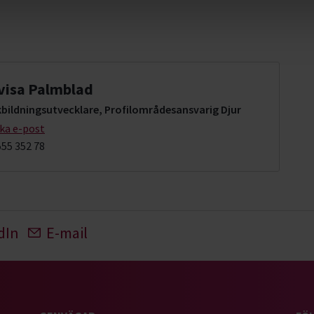
visa Palmblad
kbildningsutvecklare, Profilområdesansvarig Djur
cka e-post
555 352 78
dIn
E-mail