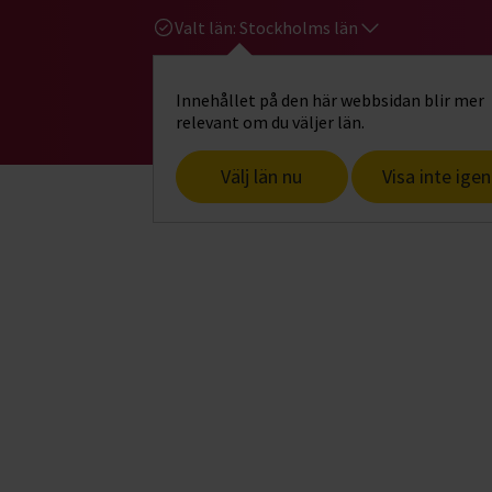
Valt län:
Stockholms län
Innehållet på den här webbsidan blir mer
Hi
Gå till studiefrämjandets startsid
relevant om du väljer län.
Välj län nu
Visa inte igen