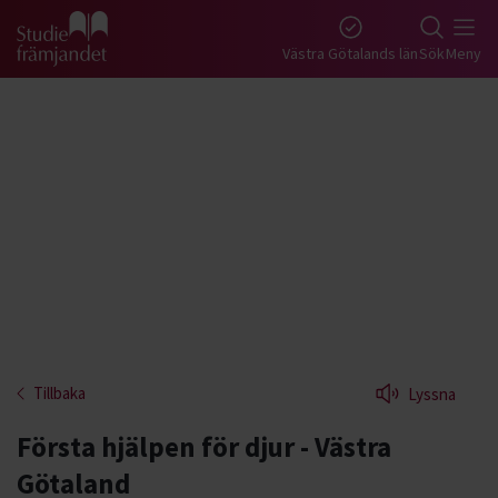
Gå till studiefrämjandets startsida
Västra Götalands län
Sök
Meny
Tillbaka
Lyssna
Första hjälpen för djur - Västra
Götaland