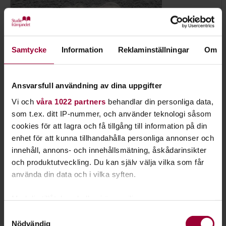
Samtycke
Information
Reklaminställningar
Om
Ansvarsfull användning av dina uppgifter
Vi och
våra 1022 partners
behandlar din personliga data,
som t.ex. ditt IP-nummer, och använder teknologi såsom
cookies för att lagra och få tillgång till information på din
enhet för att kunna tillhandahålla personliga annonser och
innehåll, annons- och innehållsmätning, åskådarinsikter
Barbro Wiktorsson
och produktutveckling. Du kan själv välja vilka som får
Folkbildningsutvecklare Djur
använda din data och i vilka syften.
Skicka e-post
072-370 81 67
Med din tillåtelse skulle vi även vilja:
Samla in information om din geografiska plats
Samtyckesval
Nödvändig
som kan ha en noggrannhet på upp till flera meter