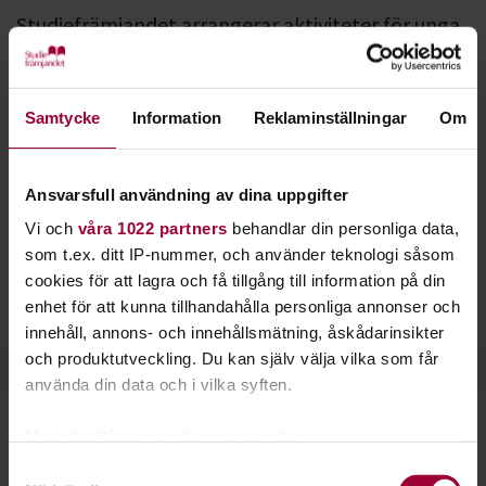
Studiefrämjandet arrangerar aktiviteter för unga
och vuxna med olika funktionsnedsättningar. Vi
utgår från våra profilområden djur, natur, miljö
och kultur.
Samtycke
Information
Reklaminställningar
Om
All vår verksamhet är öppen för alla - nästan. Ibland har vi
särskilda aktiviteter för dig som behöver lite extra stöd, eller
Ansvarsfull användning av dina uppgifter
som vill träffa andra i samma livssituation som du.
Vi och
våra 1022 partners
behandlar din personliga data,
som t.ex. ditt IP-nummer, och använder teknologi såsom
Studiefrämjandets aktiviteter för dig med funktionsvariation
cookies för att lagra och få tillgång till information på din
ser lite olika ut runt om i landet, men ofta handlar det om
enhet för att kunna tillhandahålla personliga annonser och
natur, djur, teater, konst och musik.
innehåll, annons- och innehållsmätning, åskådarinsikter
och produktutveckling. Du kan själv välja vilka som får
använda din data och i vilka syften.
Med din tillåtelse skulle vi även vilja:
Samla in information om din geografiska plats
Samtyckesval
Häng med på Funkis!