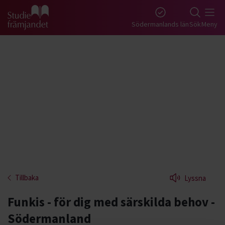
Gå till studiefrämjandets startsida
Södermanlands län
Sök
Meny
Tillbaka
Lyssna
Funkis - för dig med särskilda behov -
Södermanland