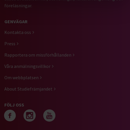
föreläsningar.
GENVÄGAR
Kontakta oss
Press
Rapportera om missförhållanden
Våra anmälningsvillkor
Om webbplatsen
About Studiefrämjandet
FÖLJ OSS
Följ oss på facebook
Följ oss på instagra
Följ oss på yout