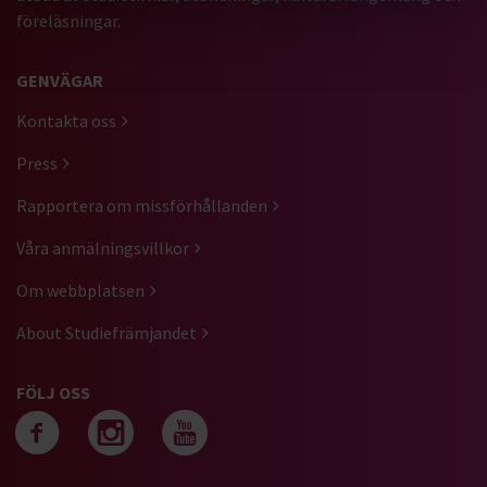
föreläsningar.
GENVÄGAR
Kontakta oss
Press
Rapportera om missförhållanden
Våra anmälningsvillkor
Om webbplatsen
About Studiefrämjandet
FÖLJ OSS
Följ oss på facebook
Följ oss på instagra
Följ oss på yout