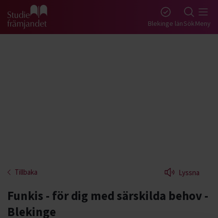
Gå till studiefrämjandets startsida
Blekinge län
Sök
Meny
Tillbaka
Lyssna
Funkis - för dig med särskilda behov -
Blekinge