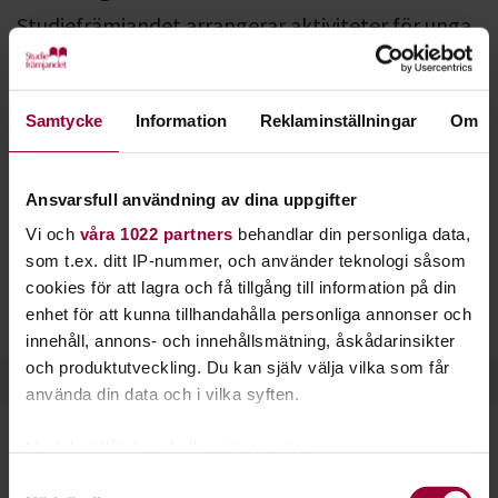
Studiefrämjandet arrangerar aktiviteter för unga
och vuxna med olika funktionsnedsättningar. Vi
utgår från våra profilområden djur, natur, miljö
och kultur.
Samtycke
Information
Reklaminställningar
Om
All vår verksamhet är öppen för alla - nästan. Ibland har vi
särskilda aktiviteter för dig som behöver lite extra stöd, eller
Ansvarsfull användning av dina uppgifter
som vill träffa andra i samma livssituation som du.
Vi och
våra 1022 partners
behandlar din personliga data,
som t.ex. ditt IP-nummer, och använder teknologi såsom
Studiefrämjandets aktiviteter för dig med funktionsvariation
cookies för att lagra och få tillgång till information på din
ser lite olika ut runt om i landet, men ofta handlar det om
enhet för att kunna tillhandahålla personliga annonser och
natur, djur, teater, konst och musik.
innehåll, annons- och innehållsmätning, åskådarinsikter
och produktutveckling. Du kan själv välja vilka som får
använda din data och i vilka syften.
Med din tillåtelse skulle vi även vilja:
Samla in information om din geografiska plats
Samtyckesval
Häng med på Funkis!