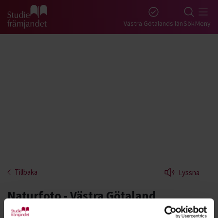
Gå till studiefrämjandets startsida
Västra Götalands län
Sök
Meny
Tillbaka
Lyssna
Naturfoto - Västra Götaland
Drömmer du om att kunna ta de där bilderna