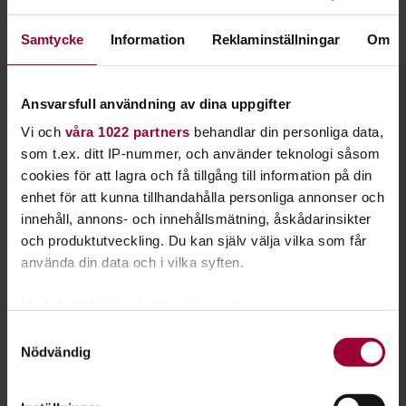
som tar andan ur folk? Inspireras av årstiderna.
Att ta bilder ute i det fria ger både frisk luft och
Samtycke
Information
Reklaminställningar
Om
kreativitet.
Ansvarsfull användning av dina uppgifter
Att ta bilder ute i naturen ger oändliga möjligheter att
experimentera och laborera med ljus, motiv och
Vi och
våra 1022 partners
behandlar din personliga data,
komposition.
som t.ex. ditt IP-nummer, och använder teknologi såsom
cookies för att lagra och få tillgång till information på din
Motiven kan vara allt från vilda djur och fåglar till att fånga
enhet för att kunna tillhandahålla personliga annonser och
det där underbart vackra norrskenet. Prova dig fram, gör om,
innehåll, annons- och innehållsmätning, åskådarinsikter
gör nytt.
och produktutveckling. Du kan själv välja vilka som får
använda din data och i vilka syften.
Motiven och bildkompositionen är den ena delen av att ta
bilder. Kameratekniken är den andra, beroende på om du vill
Med din tillåtelse skulle vi även vilja:
satsa på mobilkamera eller en mer avancerad kamera. Du lär
Samla in information om din geografiska plats
Samtyckesval
dig att hantera stativ, objekt och filter.
Nödvändig
som kan ha en noggrannhet på upp till flera meter
Identifiera din enhet genom att aktivt skanna den
Genom att fotografera tillsammans med andra får du både
för specifika kännetecken (fingeravtryck)
ge och ta konstruktiv kritik.