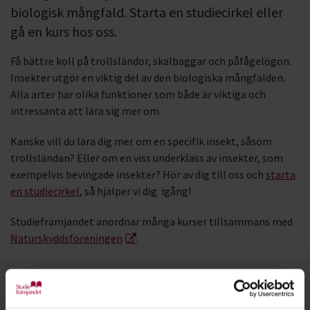
biologisk mångfald. Starta en studiecirkel eller
gå en kurs hos oss.
Få bättre koll på trollsländor, skalbaggar och påfågelögon.
Insekter utgör en viktig del av den biologiska mångfalden.
Alla arter har olika funktioner som både är viktiga och
intressanta att lära sig mer om.
Kanske vill du lära dig mer om en specifik insekt, såsom
trollsländan? Eller om en viss underklass av insekter, som
exempelvis bevingade insekter? Hör av dig till oss och
starta
en studiecirkel
, så hjälper vi dig igång!
Studiefrämjandet anordnar många kurser tillsammans med
Naturskyddsföreningen
.
Kontakt