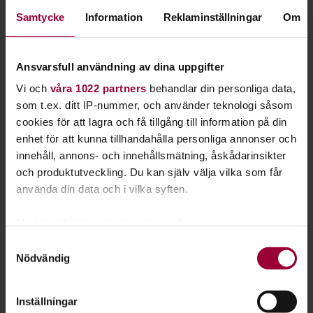
Samtycke
Information
Reklaminställningar
Om
Ansvarsfull användning av dina uppgifter
Vi och
våra 1022 partners
behandlar din personliga data,
som t.ex. ditt IP-nummer, och använder teknologi såsom
cookies för att lagra och få tillgång till information på din
enhet för att kunna tillhandahålla personliga annonser och
innehåll, annons- och innehållsmätning, åskådarinsikter
och produktutveckling. Du kan själv välja vilka som får
använda din data och i vilka syften.
Med din tillåtelse skulle vi även vilja:
Lovisa Palmblad
Samla in information om din geografiska plats
Folkbildningsutvecklare, Profilområdesansvarig Djur
Samtyckesval
Nödvändig
som kan ha en noggrannhet på upp till flera meter
Skicka e-post
Identifiera din enhet genom att aktivt skanna den
08-555 352 78
för specifika kännetecken (fingeravtryck)
Inställningar
Ta reda på mer om hur dina personliga uppgifter