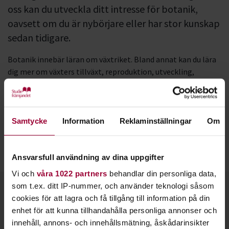
oss kan du utveckla ditt intresse för botanik,
oavsett om du är nybörjare eller har stor kunskap
sedan tidigare.
Botanik innebär läran om växtriket. Bland annat kan du lära
dig mer om växters tillväxt, reproduktion, utveckling,
ekologi och evolution.
Växter är en grundläggande förutsättning för liv på jorden.
Därför är det inte bara roligt att lära sig mer om växtriket,
Samtycke
Information
Reklaminställningar
Om
utan även väldigt viktigt. En djupare förståelse för hur
växtriket fungerar gör att vi bättre kan ta hand om växterna i
vår natur.
Ansvarsfull användning av dina uppgifter
Vi och
våra 1022 partners
behandlar din personliga data,
som t.ex. ditt IP-nummer, och använder teknologi såsom
Kontakt
cookies för att lagra och få tillgång till information på din
enhet för att kunna tillhandahålla personliga annonser och
innehåll, annons- och innehållsmätning, åskådarinsikter