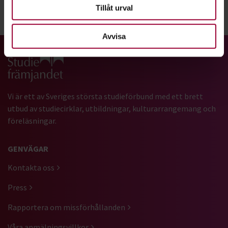
Tillåt urval
Dela:
Facebook
LinkedIn
E-mail
Avvisa
Gå till studiefrämjandets startsida
Vi är ett av Sveriges största studieförbund med ett brett
utbud av studiecirklar, utbildningar, kulturarrangemang och
föreläsningar.
GENVÄGAR
Kontakta oss
Press
Rapportera om missförhållanden
Våra anmälningsvillkor