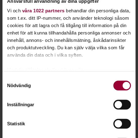
Ansvarsfull användning av dina uppgifter
Vi och
våra 1022 partners
behandlar din personliga data,
som t.ex. ditt IP-nummer, och använder teknologi såsom
cookies för att lagra och få tillgång till information på din
enhet för att kunna tillhandahålla personliga annonser och
innehåll, annons- och innehållsmätning, åskådarinsikter
Lovisa Palmblad
och produktutveckling. Du kan själv välja vilka som får
Folkbildningsutvecklare, Profilområdesansvarig Djur
använda din data och i vilka syften.
Skicka e-post
08-555 352 78
Med din tillåtelse skulle vi även vilja:
Samla in information om din geografiska plats
Samtyckesval
Nödvändig
som kan ha en noggrannhet på upp till flera meter
Identifiera din enhet genom att aktivt skanna den
för specifika kännetecken (fingeravtryck)
Inställningar
Ta reda på mer om hur dina personliga uppgifter
behandlas och ställ in dina preferenser i
detaljsektionen
.
Statistik
Du kan ändra eller dra tillbaka ditt samtycke när som
helst från cookie-förklaringen.