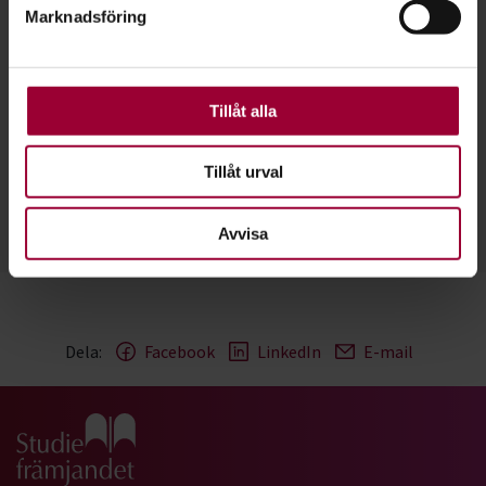
Marknadsföring
För att du ska få en så bra upplevelse som möjligt
använder vi kakor (cookies) på vår webbplats. Vissa
kakor är nödvändiga för att webbplatsen ska fungera.
Andra är valbara.
Tillåt alla
Manuela de Gouveia
Folkbildningsutvecklare
Tillåt urval
Skicka e-post
08-555 352 40
Avvisa
Dela:
Facebook
LinkedIn
E-mail
Gå till studiefrämjandets startsida