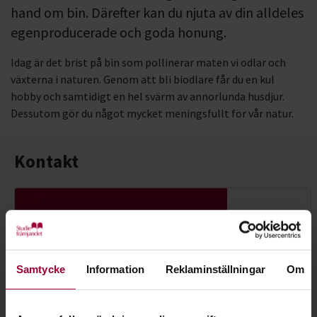
hand om bin. Därefter kan du njuta av din alldeles
egenproducerade och goda honung.
Idag är det brist på bin som pollinerar maten vi odlar och
växterna i naturen. Genom att bli biodlare får du en kul
hobby och samtidigt en hel svärm av annorlunda husdjur.
Dessutom gör du något mycket meningsfullt för vår natur.
Kontakt
Samtycke
Information
Reklaminställningar
Om