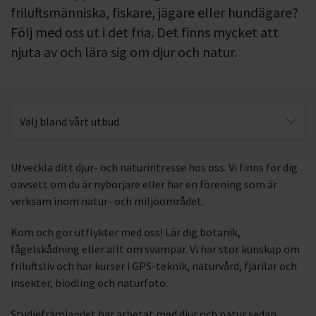
friluftsmänniska, fiskare, jägare eller hundägare?
Följ med oss ut i det fria. Det finns mycket att
njuta av och lära sig om djur och natur.
Välj bland vårt utbud
Utflykter
Utveckla ditt djur- och naturintresse hos oss. Vi finns för dig
oavsett om du är nybörjare eller har en förening som är
Friluftsliv
verksam inom natur- och miljöområdet.
Fågelskådning
Kom och gör utflykter med oss! Lär dig botanik,
Naturguidning
fågelskådning eller allt om svampar. Vi har stor kunskap om
friluftsliv och har kurser i GPS-teknik, naturvård, fjärilar och
Botanik
insekter, biodling och naturfoto.
Plocka svamp
Studiefrämjandet har arbetat med djur och natur sedan