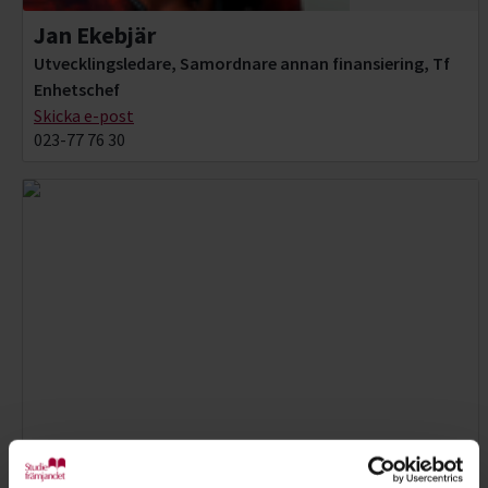
Jan Ekebjär
Utvecklingsledare, Samordnare annan finansiering, Tf
Enhetschef
Skicka e-post
023-77 76 30