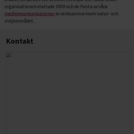
organisationen startade 1959 och de flesta av våra
GPS-teknik
medlemsorganisationer
är verksamma inom natur- och
miljöområdet.
Naturvård
Fjärilar & insekter
Kontakt
Biodling
Naturfoto