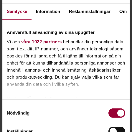
Jörgen Nohrin
Samtycke
Information
Reklaminställningar
Om
Folkbildningsutvecklare Natur & Kultur
Skicka e-post
Ansvarsfull användning av dina uppgifter
0250-436 10
Vi och
våra 1022 partners
behandlar din personliga data,
som t.ex. ditt IP-nummer, och använder teknologi såsom
cookies för att lagra och få tillgång till information på din
Starta en studiecirkel!
enhet för att kunna tillhandahålla personliga annonser och
innehåll, annons- och innehållsmätning, åskådarinsikter
Lär dig tillsammans med andra genom att starta en
och produktutveckling. Du kan själv välja vilka som får
studiecirkel hos Studiefrämjandet.
använda din data och i vilka syften.
Med din tillåtelse skulle vi även vilja:
Läs mer om att starta studiecirkel
Samla in information om din geografiska plats
Samtyckesval
Nödvändig
som kan ha en noggrannhet på upp till flera meter
Identifiera din enhet genom att aktivt skanna den
Nästa steg
för specifika kännetecken (fingeravtryck)
Inställningar