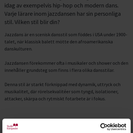
idag av exempelvis hip-hop och modern dans.
Varje lärare inom jazzdansen har sin personliga
stil. Vilken stil blir din?
Jazzdans är en scenisk dansstil som föddes i USA under 1900-
talet, när klassisk balett mötte den afroamerikanska
danskulturen.
Jazzdansen förekommer ofta i musikaler och shower och den
innehåller
grundsteg
som
finns
i flera olika dansstilar.
Denna stil är starkt förknippad med dynamik, uttryck
och
musikalitet, där rörelsekvalitéer som tyngd, isolationer,
attacker, skärpa och rytmiskt fotarbete är i fokus.