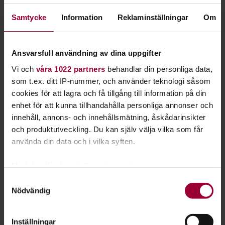
Samtycke
Information
Reklaminställningar
Om
Starta en studiecirkel!
Lär dig tillsammans med andra genom att starta en
Ansvarsfull användning av dina uppgifter
studiecirkel hos Studiefrämjandet.
Vi och
våra 1022 partners
behandlar din personliga data,
som t.ex. ditt IP-nummer, och använder teknologi såsom
Läs mer om att starta studiecirkel
cookies för att lagra och få tillgång till information på din
enhet för att kunna tillhandahålla personliga annonser och
innehåll, annons- och innehållsmätning, åskådarinsikter
Nästa steg
och produktutveckling. Du kan själv välja vilka som får
använda din data och i vilka syften.
Med din tillåtelse skulle vi även vilja:
Samla in information om din geografiska plats
Samtyckesval
Se våra kurser, evenemang och studiecirklar inom
Nödvändig
som kan ha en noggrannhet på upp till flera meter
Jazzdans
Identifiera din enhet genom att aktivt skanna den
för specifika kännetecken (fingeravtryck)
Inställningar