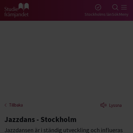
Gå till studiefrämjandets startsida
Stockholms län
Sök
Meny
Tillbaka
Lyssna
Jazzdans - Stockholm
Jazzdansen är i ständig utveckling och influeras