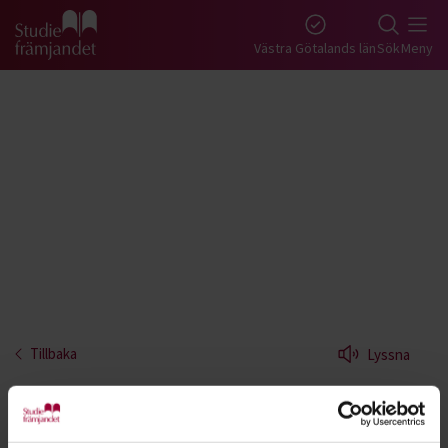
Gå till studiefrämjandets startsida
Västra Götalands län
Sök
Meny
Tillbaka
Lyssna
Balett - Västra Götaland
Lär dig den tidlösa dansstilen balett. Här tränar