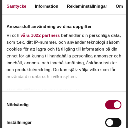
du både hållning och smidighet, och gör det med
Samtycke
Information
Reklaminställningar
Om
ett vackert och konstnärligt uttryck.
Många associerar kanske balett med professionella
Ansvarsfull användning av dina uppgifter
balettdansörer i tåspetsskor på stora scener. Men sanningen
Vi och
våra 1022 partners
behandlar din personliga data,
är att vem som helst kan lära sig dansen. I balett utvecklar
som t.ex. ditt IP-nummer, och använder teknologi såsom
du både styrka, koordination och känsla.
cookies för att lagra och få tillgång till information på din
enhet för att kunna tillhandahålla personliga annonser och
Lär dig den tidlösa dansstilen klassisk balett med fastlagda
innehåll, annons- och innehållsmätning, åskådarinsikter
rörelser, positioner, stångskola och arbete ute på golvet.
och produktutveckling. Du kan själv välja vilka som får
använda din data och i vilka syften.
När du dansat ett tag gör vi koreografier till klassisk musik
och tränar danstekniska moment som lär dig göra piruetter
Med din tillåtelse skulle vi även vilja:
och hopp.
Samla in information om din geografiska plats
Samtyckesval
Nödvändig
som kan ha en noggrannhet på upp till flera meter
Klassisk balett är grunden för praktiskt taget all konstnärlig
Identifiera din enhet genom att aktivt skanna den
dans.
för specifika kännetecken (fingeravtryck)
Inställningar
Ta reda på mer om hur dina personliga uppgifter