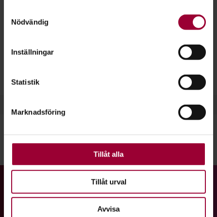
Samla in information om din geografiska plats
Samtyckesval
Afrobeats
har exploderat världen över under de senaste åren
Nödvändig
som kan ha en noggrannhet på upp till flera meter
på grund av dess moderna musik och danstrender, steg och
Identifiera din enhet genom att aktivt skanna den
koreografier som får vem som helst att bli danssugen!
för specifika kännetecken (fingeravtryck)
Inställningar
Ta reda på mer om hur dina personliga uppgifter
En dansklass i
Afrobeats
är ofta uppbyggd på uppvärmning,
behandlas och ställ in dina preferenser i
detaljsektionen
.
steg och koreografi till medryckande
Afrobeats
-musik.
Statistik
Du kan ändra eller dra tillbaka ditt samtycke när som
helst från cookie-förklaringen.
Marknadsföring
För att du ska få en så bra upplevelse som möjligt
använder vi kakor (cookies) på vår webbplats. Vissa
kakor är nödvändiga för att webbplatsen ska fungera.
Dela:
Facebook
LinkedIn
E-mail
Andra är valbara.
Tillåt alla
Tillåt urval
Gå till studiefrämjandets startsida
Avvisa