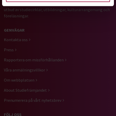
Vi är ett av Sveriges största studieförbund med ett brett
utbud av studiecirklar, utbildningar, kulturarrangemang och
föreläsningar.
GENVÄGAR
Kontakta oss
Press
Rapportera om missförhållanden
Våra anmälningsvillkor
Om webbplatsen
About Studiefrämjandet
Prenumerera på vårt nyhetsbrev
FÖLJ OSS