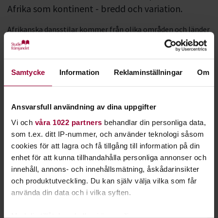
Afrika som kontinent - bredd och variation.
Afrikanska dansstilar kommer från olika områden
och länder
i Afrika. Det finns de traditionella afrikanska danserna som
fokuserar på rytmer, musiktraditioner och kultur från olika
delar av regionen.
Samtycke
Information
Reklaminställningar
Om
Till dessa stilar dansar man ofta barfota till olika 
trumrytmer eller till live-trummordanserna. Danserna 
Ansvarsfull användning av dina uppgifter
kännetecknas ofta av stora kraftfulla rörelser med mycket 
energi, här kan du förvänta dig att svettas rejält och ha 
Vi och
våra 1022 partners
behandlar din personliga data,
riktigt roligt. Det bygger även upp konditionen och din 
som t.ex. ditt IP-nummer, och använder teknologi såsom
fysiska styrka.
cookies för att lagra och få tillgång till information på din
enhet för att kunna tillhandahålla personliga annonser och
De traditionella Afrikanska danserna har utvecklats och
innehåll, annons- och innehållsmätning, åskådarinsikter
förändrats under åren i följd av skapandet av populär-
och produktutveckling. Du kan själv välja vilka som får
kulturen ”
Afrobeats
”. Det är ett samlingsnamn för olika
använda din data och i vilka syften.
musik och dansstilar från afrikanska länder som Ghana,
Nigeria och Sydafrika.
Med din tillåtelse skulle vi även vilja: